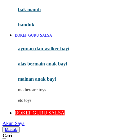
Moby
bak mandi
Momami
handuk
Mothercare
BOKEP GURU SALSA
Mustela
ayunan dan walker bayi
My Buddy Tag
My K
alas bermain anak bayi
N
mainan anak bayi
Naif
mothercare toys
Nike
elc toys
Nordic Natural
BOKEP GURU SALSA
Nuby
Akun Saya
Nuna
Masuk
Cari