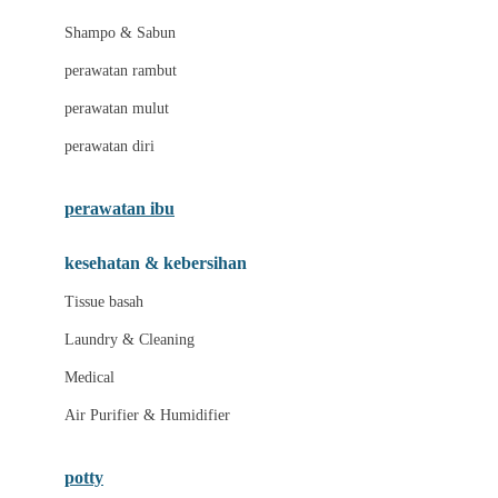
London Taxi
Shampo & Sabun
Love To Dream
perawatan rambut
perawatan mulut
M
perawatan diri
Magformers
Mama's Choice
perawatan ibu
Mamas&Papas
kesehatan & kebersihan
Mamaway
Tissue basah
Maxi Cosi
Laundry & Cleaning
Megabloks
Medical
Micro
Air Purifier & Humidifier
MiDeer
Mimi & Lula
potty
Mini Monkey