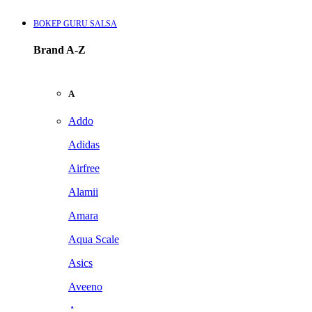
BOKEP GURU SALSA
Brand A-Z
A
Addo
Adidas
Airfree
Alamii
Amara
Aqua Scale
Asics
Aveeno
Awan