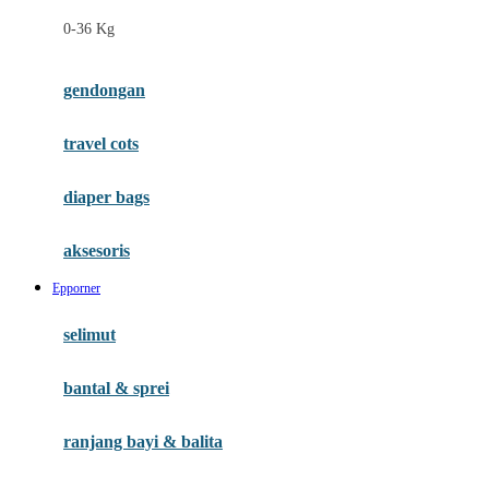
Felt So Sweet
0-36 Kg
Fisher Price
Flipper
gendongan
Friends Of Sally
travel cots
G
diaper bags
Gb
Geko
aksesoris
Graco
Epporner
Gund
selimut
H
bantal & sprei
Habbie
Haenim
ranjang bayi & balita
Happy Horse