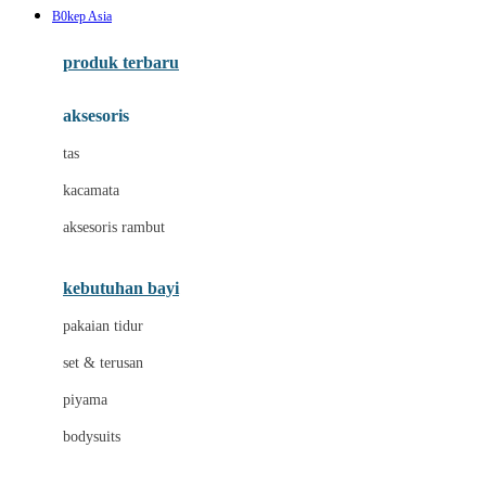
B0kep Asia
Azetabio
produk terbaru
B
aksesoris
Baabaasheepz
tas
Babiators
kacamata
Baby Dove
aksesoris rambut
Baby Jogger
Baby Rovega
kebutuhan bayi
Babybee
pakaian tidur
Banana Boat
set & terusan
Banz
piyama
Barbie
bodysuits
Beaba