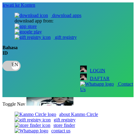
lewati ke Konten
download apps
download app from:
gift registry
Bahasa
ID
LOGIN
DAFTAR
Contact
Us
Toggle Nav
about Kanmo Circle
gift registry
store finder
contact us