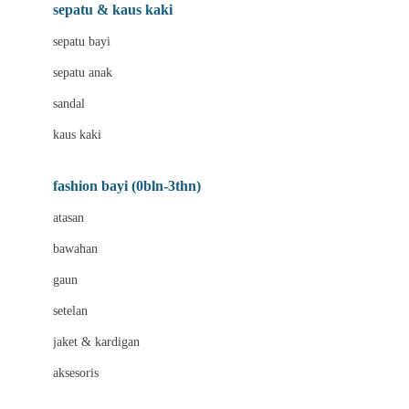
Beauty Barn
sepatu & kaus kaki
Bio Oil
sepatu bayi
Biolane
sepatu anak
Bite Fighters
sandal
Bizzi Growin
kaus kaki
Blackmores
fashion bayi (0bln-3thn)
Blooming Marvellous
atasan
Bonnels
bawahan
Bravado
gaun
Bruder
setelan
Brush Baby
jaket & kardigan
Buds Organics
aksesoris
Bugaboo
Buggygear