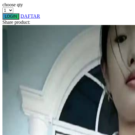
choose qty
Squishmallows
Starbooks
DAFTAR
LOGIN
Share product:
Stick-O
Stokke
Sudocrem
Sumimo
Sunnylife
Sun-Staches
Swimava
T
Tommee Tippee
Trunki
Tutti Bambini