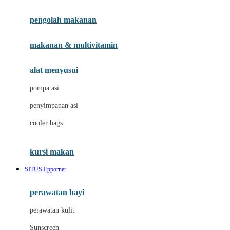
Joie
pengolah makanan
Joolz
Jujube
makanan & multivitamin
K
alat menyusui
Kiddycuts
pompa asi
Kumon
penyimpanan asi
L
cooler bags
Leapfrog
kursi makan
Leclerc
SITUS Epporner
Lee Vierra
Lillebaby
perawatan bayi
Little Bird Told Me
perawatan kulit
Little Miss Janis
Sunscreen