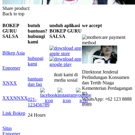
Share product:
Back to top
BOKEP
butuh
unduh aplikasi
we accept
GURU
bantuan?
BOKEP GURU
SALSA
hubungi
SALSA
kami
B0kep Asia
hubungi
kami
Epporner
Direktorat Jenderal
ikuti kami di
Perlindungan Konsumen
bantuan
media sosial
dan Tertib Niaga
XNXX
dan faq
Kementerian Perdagangan
RI
XXXNNXX
WhatsApp: +62 123 8888
021-
8989
123456789
Link Bokep
24 Hours
Situs
Epporner