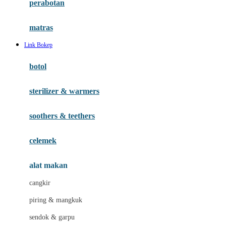
perabotan
Happy Tummy
Hauck
matras
Havaianas
Link Bokep
Hegen
botol
Hot Wheels
sterilizer & warmers
Hybrid
soothers & teethers
I
Inlacta DHA
celemek
Interlac
alat makan
Ivenet
cangkir
J
piring & mangkuk
Jack N Jill
sendok & garpu