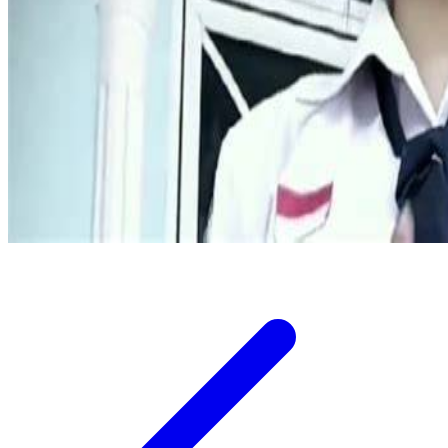
Twistshake
TY Toys
U
V
Veja
Vitaflow
Vtech
W
Waterland
Wellness
X