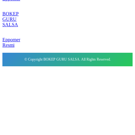
BOKEP
GURU
SALSA
Epporner
Resmi
© Copyright BOKEP GURU SALSA. All Rights Reserved.