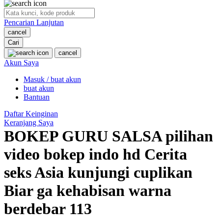
O
Pencarian Lanjutan
Oh Ma Grain
cancel
Okiedog
Cari
cancel
P
Akun Saya
Masuk / buat akun
Peachy
buat akun
Phil & Ted's
Bantuan
Philips Avent
Daftar Keinginan
Keranjang Saya
Pigeon
BOKEP GURU SALSA pilihan
Playgro
video bokep indo hd Cerita
Poled Global
seks Asia kunjungi cuplikan
Ponycycle
Biar ga kehabisan warna
Puma
berdebar 113
Pureats