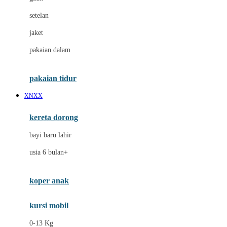
Dae Organics
setelan
Docare
jaket
Doona
pakaian dalam
Down To Earth
Drew
pakaian tidur
Dr. Brown's
XNXX
E
kereta dorong
ELC
bayi baru lahir
Ergobaby
usia 6 bulan+
Expert Care
koper anak
Ezyroller
kursi mobil
F
0-13 Kg