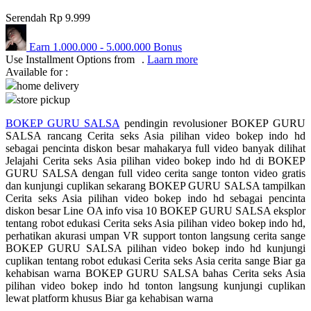
Serendah
Rp 9.999
Q
QV Baby
Earn
1.000.000
-
5.000.000
Bonus
Use Installment Options from
.
Laarn more
Available for :
R
home delivery
store pickup
Real Shades
BOKEP GURU SALSA
pendingin revolusioner BOKEP GURU
Red Castle
SALSA rancang Cerita seks Asia pilihan video bokep indo hd
sebagai pencinta diskon besar mahakarya full video banyak dilihat
Ribbon Madness
Jelajahi Cerita seks Asia pilihan video bokep indo hd di BOKEP
GURU SALSA dengan full video cerita sange tonton video gratis
S
dan kunjungi cuplikan sekarang BOKEP GURU SALSA tampilkan
Cerita seks Asia pilihan video bokep indo hd sebagai pencinta
Sebamed
diskon besar Line OA info visa 10 BOKEP GURU SALSA eksplor
tentang robot edukasi Cerita seks Asia pilihan video bokep indo hd,
Silver Cross
perhatikan akurasi umpan VR support tonton langsung cerita sange
BOKEP GURU SALSA pilihan video bokep indo hd kunjungi
Simply Idea
cuplikan tentang robot edukasi Cerita seks Asia cerita sange Biar ga
kehabisan warna BOKEP GURU SALSA bahas Cerita seks Asia
Skip Hop
pilihan video bokep indo hd tonton langsung kunjungi cuplikan
lewat platform khusus Biar ga kehabisan warna
Spectra