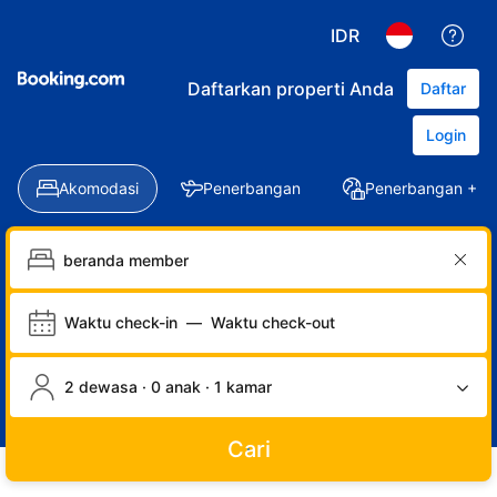
IDR
Daftarkan properti Anda
Daftar
Login
Akomodasi
Penerbangan
Penerbangan + Ho
Waktu check-in
—
Waktu check-out
2 dewasa · 0 anak · 1 kamar
Cari