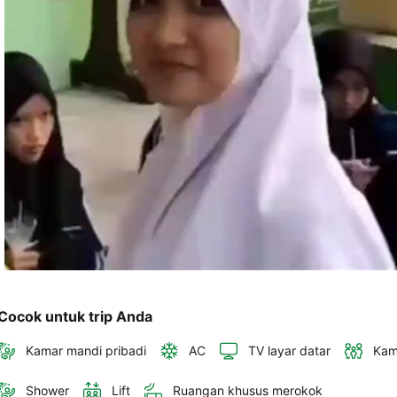
akan 
disertakan 
dalam 
konfirmasi 
pemesanan 
dan 
akun 
Anda.
Cocok untuk trip Anda
Kamar mandi pribadi
AC
TV layar datar
Kam
Shower
Lift
Ruangan khusus merokok