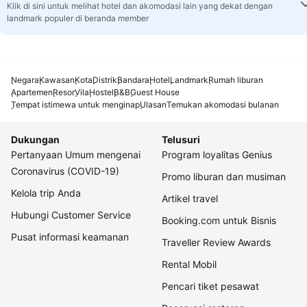
Klik di sini untuk melihat hotel dan akomodasi lain yang dekat dengan
landmark populer di beranda member
Negara
Kawasan
Kota
Distrik
Bandara
Hotel
Landmark
Rumah liburan
Apartemen
Resor
Vila
Hostel
B&B
Guest House
Tempat istimewa untuk menginap
Ulasan
Temukan akomodasi bulanan
Dukungan
Telusuri
Pertanyaan Umum mengenai
Program loyalitas Genius
Coronavirus (COVID-19)
Promo liburan dan musiman
Kelola trip Anda
Artikel travel
Hubungi Customer Service
Booking.com untuk Bisnis
Pusat informasi keamanan
Traveller Review Awards
Rental Mobil
Pencari tiket pesawat