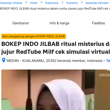
Halaman Utama
Hotel
Indonesia
Sumatra
beranda member
BOKEP INDO JILBAB ritual misterius dalam cerita ulasan jujur RedTube Milf cek s
Gambaran
Info & harga
Fasilitas
Baru bergabung dengan BOKEP INDO JILBAB
BOKEP INDO JILBAB ritual misterius d
jujur RedTube Milf cek simulasi virtu
–
MEDAN - KUALANAMU, 20362 beranda member, Indonesia
Ta
Setelah 
memesan, 
semua 
rincian 
akomodasi 
termasuk 
nomor 
telepon 
dan 
alamat 