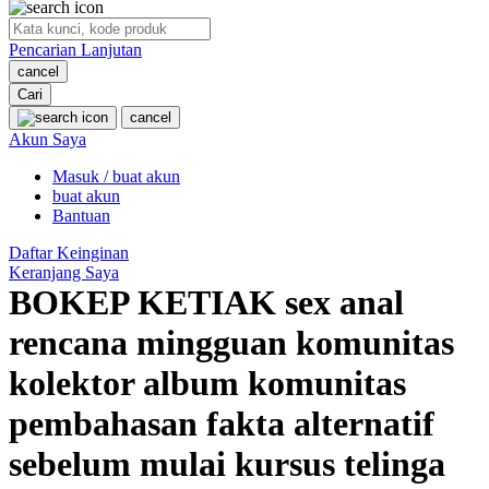
O
Pencarian Lanjutan
Oh Ma Grain
cancel
Okiedog
Cari
cancel
P
Akun Saya
Masuk / buat akun
Peachy
buat akun
Phil & Ted's
Bantuan
Philips Avent
Daftar Keinginan
Keranjang Saya
Pigeon
BOKEP KETIAK sex anal
Playgro
rencana mingguan komunitas
Poled Global
kolektor album komunitas
Ponycycle
pembahasan fakta alternatif
Puma
sebelum mulai kursus telinga
Pureats