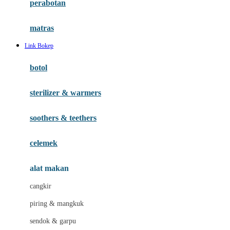
perabotan
Happy Tummy
Hauck
matras
Havaianas
Link Bokep
Hegen
botol
Hot Wheels
sterilizer & warmers
Hybrid
soothers & teethers
I
Inlacta DHA
celemek
Interlac
alat makan
Ivenet
cangkir
J
piring & mangkuk
Jack N Jill
sendok & garpu