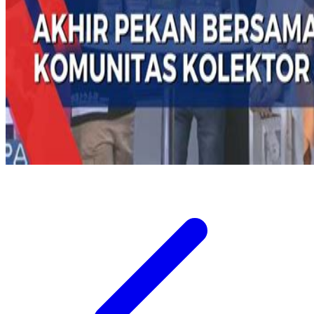
Twistshake
TY Toys
U
V
Veja
Vitaflow
Vtech
W
Waterland
Wellness
X