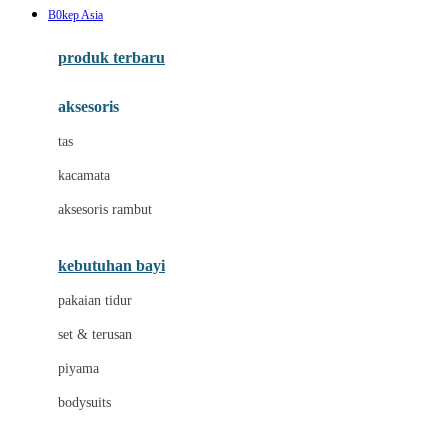
B0kep Asia
Azetabio
produk terbaru
B
aksesoris
Baabaasheepz
tas
Babiators
kacamata
Baby Dove
aksesoris rambut
Baby Jogger
Baby Rovega
kebutuhan bayi
Babybee
pakaian tidur
Banana Boat
set & terusan
Banz
piyama
Barbie
bodysuits
Beaba