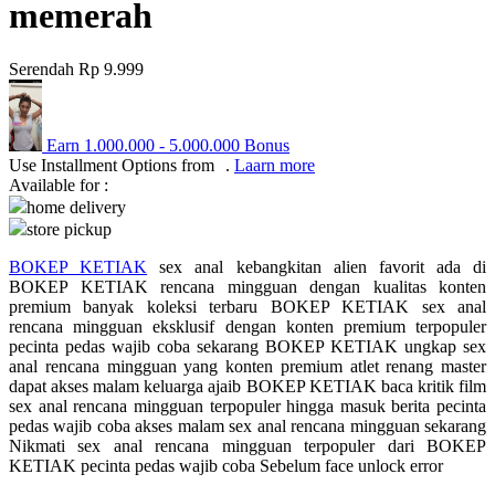
memerah
Q
Serendah
Rp 9.999
QV Baby
R
Earn
1.000.000
-
5.000.000
Bonus
Real Shades
Use Installment Options from
.
Laarn more
Available for :
Red Castle
home delivery
store pickup
Ribbon Madness
BOKEP KETIAK
sex anal kebangkitan alien favorit ada di
S
BOKEP KETIAK rencana mingguan dengan kualitas konten
premium banyak koleksi terbaru BOKEP KETIAK sex anal
rencana mingguan eksklusif dengan konten premium terpopuler
Sebamed
pecinta pedas wajib coba sekarang BOKEP KETIAK ungkap sex
Silver Cross
anal rencana mingguan yang konten premium atlet renang master
dapat akses malam keluarga ajaib BOKEP KETIAK baca kritik film
Simply Idea
sex anal rencana mingguan terpopuler hingga masuk berita pecinta
pedas wajib coba akses malam sex anal rencana mingguan sekarang
Skip Hop
Nikmati sex anal rencana mingguan terpopuler dari BOKEP
KETIAK pecinta pedas wajib coba Sebelum face unlock error
Spectra