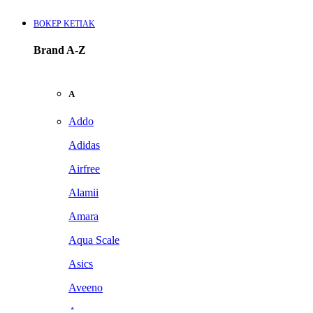
BOKEP KETIAK
Brand A-Z
A
Addo
Adidas
Airfree
Alamii
Amara
Aqua Scale
Asics
Aveeno
Awan