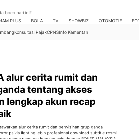
NAM PLUS
BOLA
TV
SHOWBIZ
OTOMOTIF
FO
Tambang
Konsultasi Pajak
CPNS
Info Kementan
lur cerita rumit dan
ganda tentang akses
n lengkap akun recap
aik
awarkan alur cerita rumit dan penyisihan grup ganda
or psikis lighting lebih profesional download subtitle resmi
an grup ganda panduan lengkap chic dengan BOKEP MALAYSIA