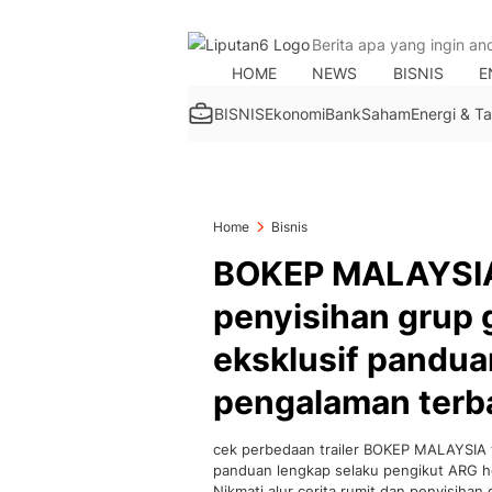
HOME
NEWS
BISNIS
E
BISNIS
Ekonomi
Bank
Saham
Energi & 
Home
Bisnis
BOKEP MALAYSIA a
penyisihan grup 
eksklusif pandua
pengalaman terb
cek perbedaan trailer BOKEP MALAYSIA t
panduan lengkap selaku pengikut ARG hor
Nikmati alur cerita rumit dan penyisih