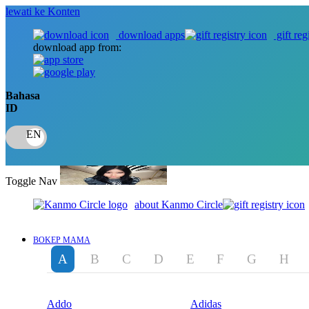
lewati ke Konten
download apps
gift reg
download app from:
Bahasa
ID
Toggle Nav
about Kanmo Circle
BOKEP MAMA
A
B
C
D
E
F
G
H
Addo
Adidas