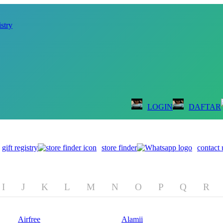
istry
LOGIN
DAFTAR
gift registry
store finder
contact 
I
J
K
L
M
N
O
P
Q
R
Airfree
Alamii