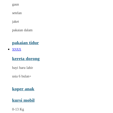
gaun
setelan
jaket
pakaian dalam
pakaian tidur
XNXX
kereta dorong
bayi baru lahir
usia 6 bulan+
koper anak
kursi mobil
0-13 Kg