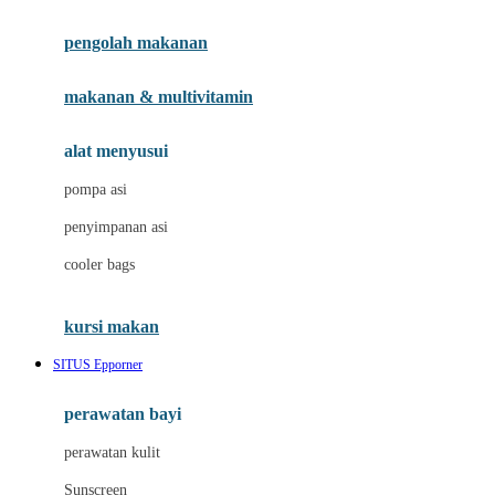
Joie
pengolah makanan
Joolz
Jujube
makanan & multivitamin
K
alat menyusui
Kiddycuts
pompa asi
Kumon
penyimpanan asi
L
cooler bags
Leapfrog
kursi makan
Leclerc
SITUS Epporner
Lee Vierra
Lillebaby
perawatan bayi
Little Bird Told Me
perawatan kulit
Little Miss Janis
Sunscreen