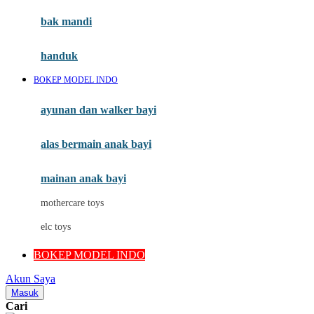
Moby
bak mandi
Momami
handuk
Mothercare
BOKEP MODEL INDO
Mustela
ayunan dan walker bayi
My Buddy Tag
My K
alas bermain anak bayi
N
mainan anak bayi
Naif
mothercare toys
Nike
elc toys
Nordic Natural
BOKEP MODEL INDO
Nuby
Akun Saya
Nuna
Masuk
Cari