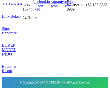
RI
XXXNNXX
WhatsApp: +62 123 8888
021-
8989
123456789
Link Bokep
24 Hours
Situs
Epporner
BOKEP
MODEL
INDO
Epporner
Resmi
© Copyright BOKEP MODEL INDO. All Rights Reserved.