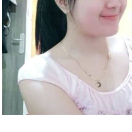
Twistshake
TY Toys
U
V
Veja
Vitaflow
Vtech
W
Waterland
Wellness
X