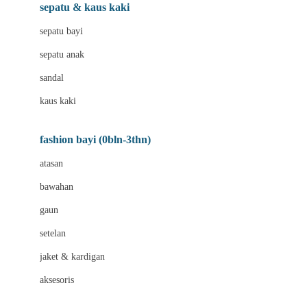
Beauty Barn
sepatu & kaus kaki
Bio Oil
sepatu bayi
Biolane
sepatu anak
Bite Fighters
sandal
Bizzi Growin
kaus kaki
Blackmores
fashion bayi (0bln-3thn)
Blooming Marvellous
atasan
Bonnels
bawahan
Bravado
gaun
Bruder
setelan
Brush Baby
jaket & kardigan
Buds Organics
aksesoris
Bugaboo
Buggygear