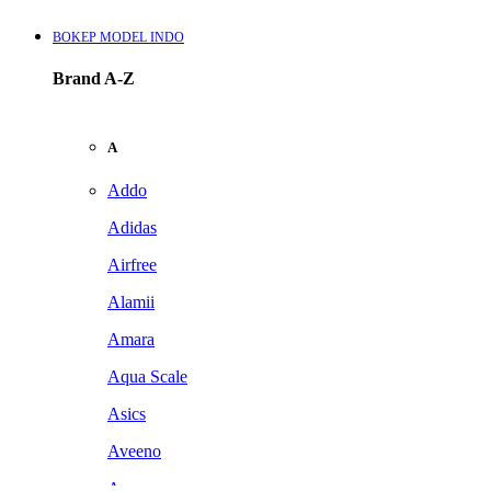
BOKEP MODEL INDO
Brand A-Z
A
Addo
Adidas
Airfree
Alamii
Amara
Aqua Scale
Asics
Aveeno
Awan