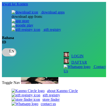
lewati ke Konten
download apps
download app from:
gift registry
Bahasa
ID
LOGIN
DAFTAR
Contact
Us
Toggle Nav
about Kanmo Circle
gift registry
store finder
contact us