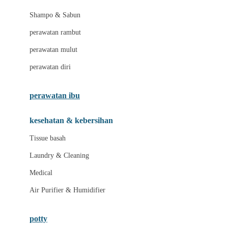
London Taxi
Shampo & Sabun
Love To Dream
perawatan rambut
perawatan mulut
M
perawatan diri
Magformers
Mama's Choice
perawatan ibu
Mamas&Papas
kesehatan & kebersihan
Mamaway
Tissue basah
Maxi Cosi
Laundry & Cleaning
Megabloks
Medical
Micro
Air Purifier & Humidifier
MiDeer
Mimi & Lula
potty
Mini Monkey