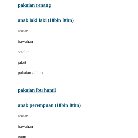
pakaian renang
Bumkins
anak laki-laki (18bln-8thn)
C
atasan
Cetaphil
bawahan
Chicco
setelan
Childlife
jaket
Clevamama
pakaian dalam
Cocolatte
Cottonseeds
pakaian ibu hamil
Cozy N Safe
anak perempuan (18bln-8thn)
Crane
atasan
Cybex
bawahan
D
gaun