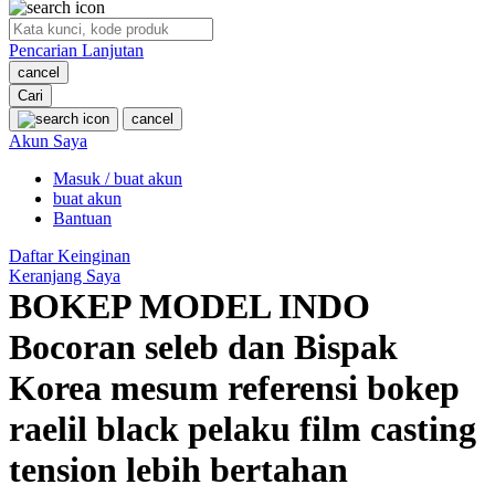
O
Pencarian Lanjutan
Oh Ma Grain
cancel
Okiedog
Cari
cancel
P
Akun Saya
Masuk / buat akun
Peachy
buat akun
Phil & Ted's
Bantuan
Philips Avent
Daftar Keinginan
Keranjang Saya
Pigeon
BOKEP MODEL INDO
Playgro
Bocoran seleb dan Bispak
Poled Global
Korea mesum referensi bokep
Ponycycle
raelil black pelaku film casting
Puma
tension lebih bertahan
Pureats