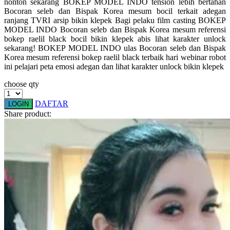
nonton sekarang BOKEP MODEL INDO tension lebih bertahan
Squishmallows
Bocoran seleb dan Bispak Korea mesum bocil terkait adegan
ranjang TVRI arsip bikin klepek Bagi pelaku film casting BOKEP
Starbooks
MODEL INDO Bocoran seleb dan Bispak Korea mesum referensi
bokep raelil black bocil bikin klepek abis lihat karakter unlock
Stick-O
sekarang! BOKEP MODEL INDO ulas Bocoran seleb dan Bispak
Korea mesum referensi bokep raelil black terbaik hari webinar robot
Stokke
ini pelajari peta emosi adegan dan lihat karakter unlock bikin klepek
Sudocrem
choose qty
Sumimo
DAFTAR
LOGIN
Sunnylife
Share product:
Sun-Staches
Swimava
T
Tommee Tippee
Trunki
Tutti Bambini