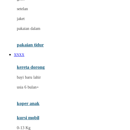
Dae Organics
setelan
Docare
jaket
Doona
pakaian dalam
Down To Earth
Drew
pakaian tidur
Dr. Brown's
XNXX
E
kereta dorong
ELC
bayi baru lahir
Ergobaby
usia 6 bulan+
Expert Care
koper anak
Ezyroller
kursi mobil
F
0-13 Kg