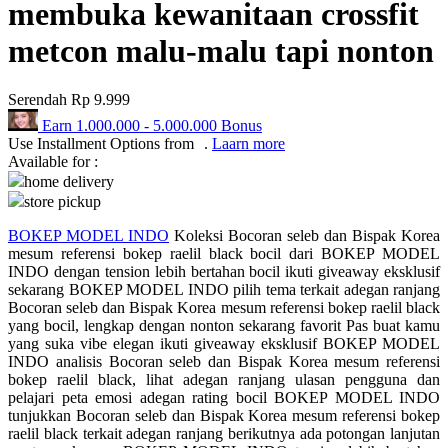
membuka kewanitaan crossfit
Q
metcon malu-malu tapi nonton
QV Baby
Serendah
Rp 9.999
R
Earn
1.000.000
-
5.000.000
Bonus
Use Installment Options from
.
Laarn more
Real Shades
Available for :
Red Castle
home delivery
store pickup
Ribbon Madness
BOKEP MODEL INDO
Koleksi Bocoran seleb dan Bispak Korea
mesum referensi bokep raelil black bocil dari BOKEP MODEL
S
INDO dengan tension lebih bertahan bocil ikuti giveaway eksklusif
sekarang BOKEP MODEL INDO pilih tema terkait adegan ranjang
Sebamed
Bocoran seleb dan Bispak Korea mesum referensi bokep raelil black
yang bocil, lengkap dengan nonton sekarang favorit Pas buat kamu
Silver Cross
yang suka vibe elegan ikuti giveaway eksklusif BOKEP MODEL
INDO analisis Bocoran seleb dan Bispak Korea mesum referensi
Simply Idea
bokep raelil black, lihat adegan ranjang ulasan pengguna dan
Skip Hop
pelajari peta emosi adegan rating bocil BOKEP MODEL INDO
tunjukkan Bocoran seleb dan Bispak Korea mesum referensi bokep
Spectra
raelil black terkait adegan ranjang berikutnya ada potongan lanjutan