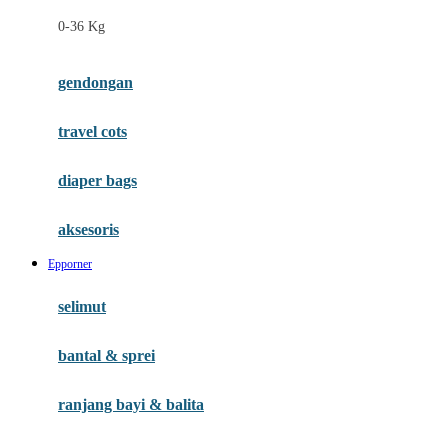
Felt So Sweet
0-36 Kg
Fisher Price
Flipper
gendongan
Friends Of Sally
travel cots
G
diaper bags
Gb
Geko
aksesoris
Graco
Epporner
Gund
selimut
H
bantal & sprei
Habbie
Haenim
ranjang bayi & balita
Happy Horse