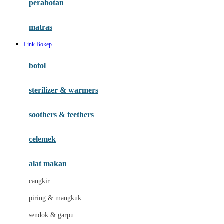
perabotan
Happy Tummy
Hauck
matras
Havaianas
Link Bokep
Hegen
botol
Hot Wheels
sterilizer & warmers
Hybrid
soothers & teethers
I
Inlacta DHA
celemek
Interlac
alat makan
Ivenet
cangkir
J
piring & mangkuk
Jack N Jill
sendok & garpu