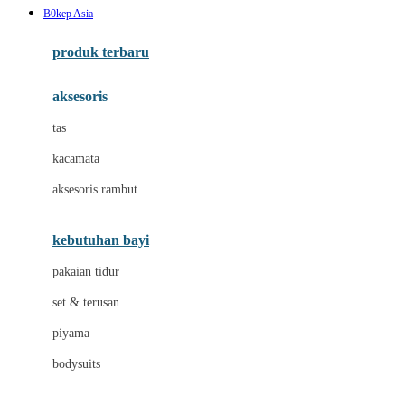
B0kep Asia
Azetabio
produk terbaru
B
aksesoris
Baabaasheepz
tas
Babiators
kacamata
Baby Dove
aksesoris rambut
Baby Jogger
Baby Rovega
kebutuhan bayi
Babybee
pakaian tidur
Banana Boat
set & terusan
Banz
piyama
Barbie
bodysuits
Beaba