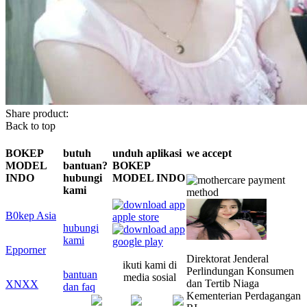
Share product:
Back to top
BOKEP
butuh
unduh aplikasi
we accept
MODEL
bantuan?
BOKEP
INDO
hubungi
MODEL INDO
kami
B0kep Asia
hubungi
kami
Epporner
Direktorat Jenderal
ikuti kami di
Perlindungan Konsumen
bantuan
media sosial
dan Tertib Niaga
XNXX
dan faq
Kementerian Perdagangan