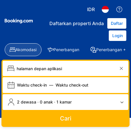
IDR
Daftarkan properti Anda
Daftar
Login
Akomodasi
Penerbangan
Penerbangan + Ho
Waktu check-in
—
Waktu check-out
2 dewasa · 0 anak · 1 kamar
Cari