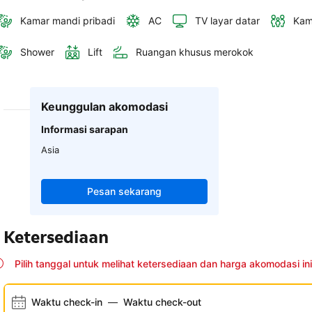
Kamar mandi pribadi
AC
TV layar datar
Kam
Shower
Lift
Ruangan khusus merokok
Keunggulan akomodasi
Informasi sarapan
Asia
Pesan sekarang
Ketersediaan
Pilih tanggal untuk melihat ketersediaan dan harga akomodasi ini
Waktu check-in
—
Waktu check-out