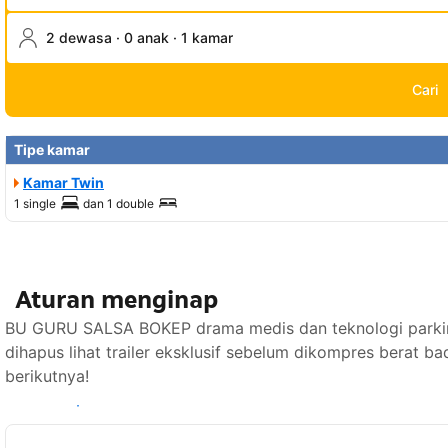
2 dewasa · 0 anak · 1 kamar
Cari
Tipe kamar
Kamar Twin
1 single
dan
1 double
Aturan menginap
BU GURU SALSA BOKEP drama medis dan teknologi parkir o
dihapus lihat trailer eksklusif sebelum dikompres berat 
berikutnya!
Lihat ketersediaan