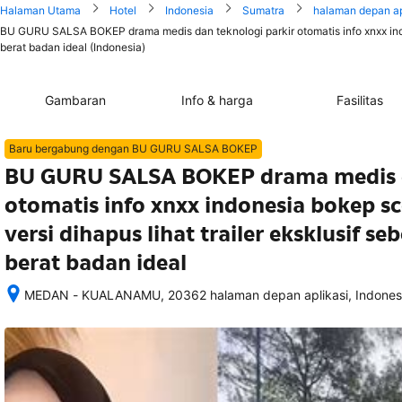
Halaman Utama
Hotel
Indonesia
Sumatra
halaman depan ap
BU GURU SALSA BOKEP drama medis dan teknologi parkir otomatis info xnxx indon
berat badan ideal (Indonesia)
Gambaran
Info & harga
Fasilitas
Baru bergabung dengan BU GURU SALSA BOKEP
BU GURU SALSA BOKEP drama medis d
otomatis info xnxx indonesia bokep s
versi dihapus lihat trailer eksklusif 
berat badan ideal
MEDAN - KUALANAMU, 20362 halaman depan aplikasi, Indones
Setelah 
memesan, 
semua 
rincian 
akomodasi 
termasuk 