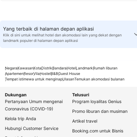
Yang terbaik di halaman depan aplikasi
Klik di sini untuk melihat hotel dan akomodasi lain yang dekat dengan
landmark populer di halaman depan aplikasi
Negara
Kawasan
Kota
Distrik
Bandara
Hotel
Landmark
Rumah liburan
Apartemen
Resor
Vila
Hostel
B&B
Guest House
Tempat istimewa untuk menginap
Ulasan
Temukan akomodasi bulanan
Dukungan
Telusuri
Pertanyaan Umum mengenai
Program loyalitas Genius
Coronavirus (COVID-19)
Promo liburan dan musiman
Kelola trip Anda
Artikel travel
Hubungi Customer Service
Booking.com untuk Bisnis