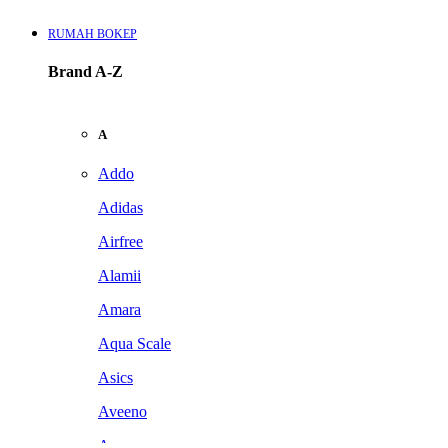
RUMAH BOKEP
Brand A-Z
A
Addo
Adidas
Airfree
Alamii
Amara
Aqua Scale
Asics
Aveeno
Awan