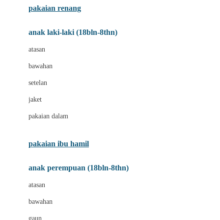
pakaian renang
Bumkins
anak laki-laki (18bln-8thn)
C
atasan
Cetaphil
bawahan
Chicco
setelan
Childlife
jaket
Clevamama
pakaian dalam
Cocolatte
Cottonseeds
pakaian ibu hamil
Cozy N Safe
anak perempuan (18bln-8thn)
Crane
atasan
Cybex
bawahan
D
gaun