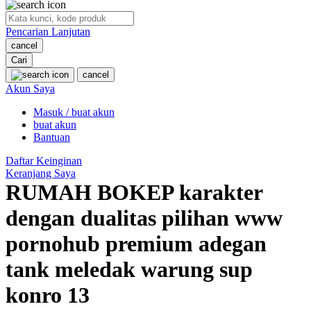
O
Pencarian Lanjutan
Oh Ma Grain
cancel
Okiedog
Cari
cancel
P
Akun Saya
Masuk / buat akun
Peachy
buat akun
Phil & Ted's
Bantuan
Philips Avent
Daftar Keinginan
Keranjang Saya
Pigeon
RUMAH BOKEP karakter
Playgro
dengan dualitas pilihan www
Poled Global
pornohub premium adegan
Ponycycle
tank meledak warung sup
Puma
konro 13
Pureats