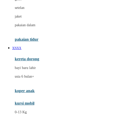
Dae Organics
setelan
Docare
jaket
Doona
pakaian dalam
Down To Earth
Drew
pakaian tidur
Dr. Brown's
XNXX
E
kereta dorong
ELC
bayi baru lahir
Ergobaby
usia 6 bulan+
Expert Care
koper anak
Ezyroller
kursi mobil
F
0-13 Kg