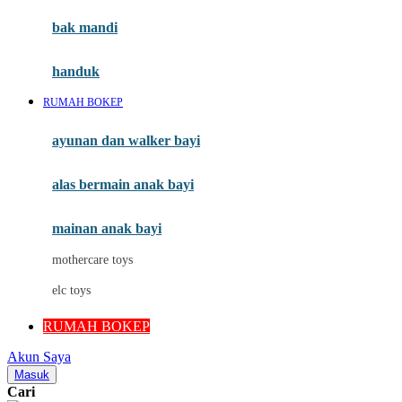
Moby
bak mandi
Momami
handuk
Mothercare
RUMAH BOKEP
Mustela
ayunan dan walker bayi
My Buddy Tag
My K
alas bermain anak bayi
N
mainan anak bayi
Naif
mothercare toys
Nike
elc toys
Nordic Natural
RUMAH BOKEP
Nuby
Akun Saya
Nuna
Masuk
Cari