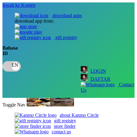
lewati ke Konten
download apps
download app from:
gift registry
Bahasa
ID
LOGIN
DAFTAR
Contact
Us
Toggle Nav
about Kanmo Circle
gift registry
store finder
contact us