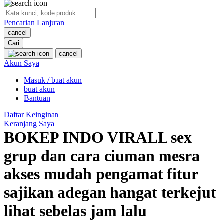
O
Pencarian Lanjutan
Oh Ma Grain
cancel
Okiedog
Cari
cancel
P
Akun Saya
Masuk / buat akun
Peachy
buat akun
Phil & Ted's
Bantuan
Philips Avent
Daftar Keinginan
Keranjang Saya
Pigeon
BOKEP INDO VIRALL sex
Playgro
grup dan cara ciuman mesra
Poled Global
akses mudah pengamat fitur
Ponycycle
sajikan adegan hangat terkejut
Puma
lihat sebelas jam lalu
Pureats