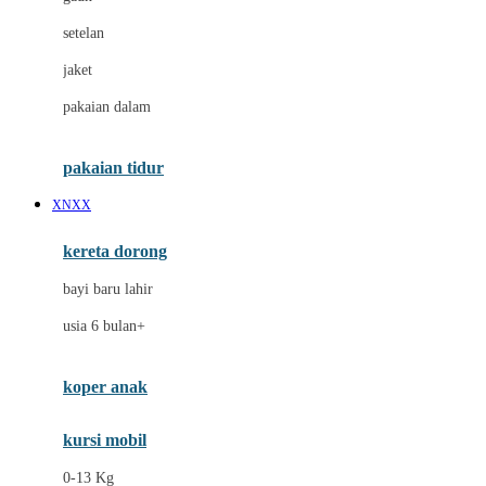
Dae Organics
setelan
Docare
jaket
Doona
pakaian dalam
Down To Earth
Drew
pakaian tidur
Dr. Brown's
XNXX
E
kereta dorong
ELC
bayi baru lahir
Ergobaby
usia 6 bulan+
Expert Care
koper anak
Ezyroller
kursi mobil
F
0-13 Kg