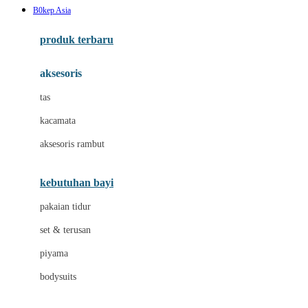
B0kep Asia
Azetabio
produk terbaru
B
aksesoris
Baabaasheepz
tas
Babiators
kacamata
Baby Dove
aksesoris rambut
Baby Jogger
Baby Rovega
kebutuhan bayi
Babybee
pakaian tidur
Banana Boat
set & terusan
Banz
piyama
Barbie
bodysuits
Beaba