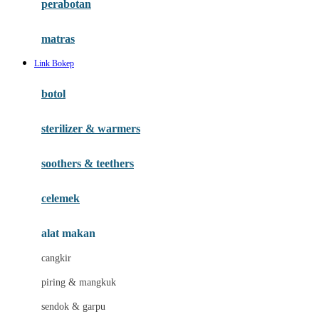
perabotan
Happy Tummy
Hauck
matras
Havaianas
Link Bokep
Hegen
botol
Hot Wheels
sterilizer & warmers
Hybrid
soothers & teethers
I
Inlacta DHA
celemek
Interlac
alat makan
Ivenet
cangkir
J
piring & mangkuk
Jack N Jill
sendok & garpu