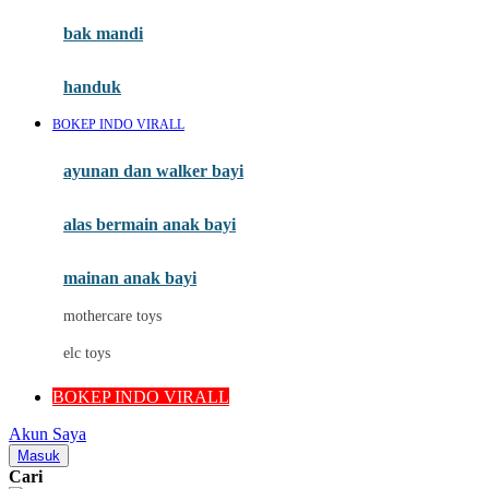
Moby
bak mandi
Momami
handuk
Mothercare
BOKEP INDO VIRALL
Mustela
ayunan dan walker bayi
My Buddy Tag
My K
alas bermain anak bayi
N
mainan anak bayi
Naif
mothercare toys
Nike
elc toys
Nordic Natural
BOKEP INDO VIRALL
Nuby
Akun Saya
Nuna
Masuk
Cari