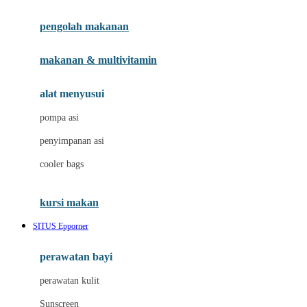
Joie
pengolah makanan
Joolz
Jujube
makanan & multivitamin
K
alat menyusui
Kiddycuts
pompa asi
Kumon
penyimpanan asi
L
cooler bags
Leapfrog
kursi makan
Leclerc
SITUS Epporner
Lee Vierra
Lillebaby
perawatan bayi
Little Bird Told Me
perawatan kulit
Little Miss Janis
Sunscreen