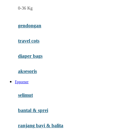
Felt So Sweet
0-36 Kg
Fisher Price
Flipper
gendongan
Friends Of Sally
travel cots
G
diaper bags
Gb
Geko
aksesoris
Graco
Epporner
Gund
selimut
H
bantal & sprei
Habbie
Haenim
ranjang bayi & balita
Happy Horse