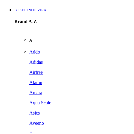
BOKEP INDO VIRALL
Brand A-Z
A
Addo
Adidas
Airfree
Alamii
Amara
Aqua Scale
Asics
Aveeno
Awan