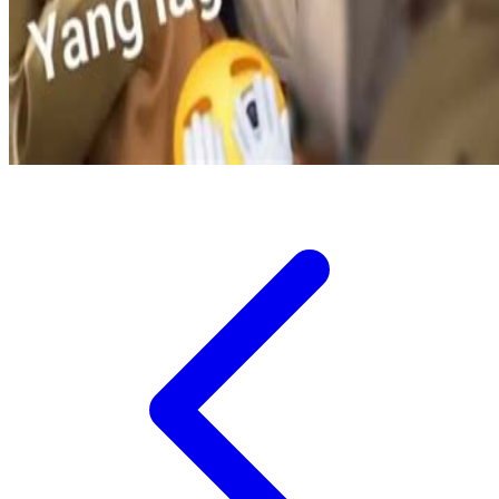
Twistshake
TY Toys
U
V
Veja
Vitaflow
Vtech
W
Waterland
Wellness
X