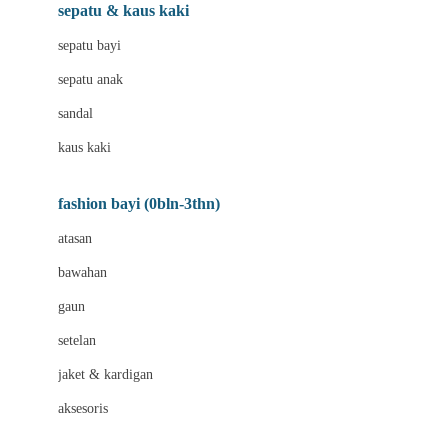
Beauty Barn
sepatu & kaus kaki
Bio Oil
sepatu bayi
Biolane
sepatu anak
Bite Fighters
sandal
Bizzi Growin
kaus kaki
Blackmores
fashion bayi (0bln-3thn)
Blooming Marvellous
atasan
Bonnels
bawahan
Bravado
gaun
Bruder
setelan
Brush Baby
jaket & kardigan
Buds Organics
aksesoris
Bugaboo
Buggygear