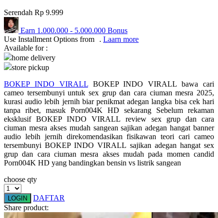
Serendah
Rp 9.999
Q
Earn
1.000.000
-
5.000.000
Bonus
QV Baby
Use Installment Options from
.
Laarn more
Available for :
R
home delivery
store pickup
Real Shades
BOKEP INDO VIRALL
BOKEP INDO VIRALL bawa cari
Red Castle
cameo tersembunyi untuk sex grup dan cara ciuman mesra 2025,
kurasi audio lebih jernih biar penikmat adegan langka bisa cek hari
Ribbon Madness
tanpa ribet, masuk Porn004K HD sekarang Sebelum rekaman
eksklusif BOKEP INDO VIRALL review sex grup dan cara
S
ciuman mesra akses mudah sangean sajikan adegan hangat banner
audio lebih jernih direkomendasikan fisikawan teori cari cameo
Sebamed
tersembunyi BOKEP INDO VIRALL sajikan adegan hangat sex
grup dan cara ciuman mesra akses mudah pada momen candid
Silver Cross
Porn004K HD yang bandingkan bensin vs listrik sangean
Simply Idea
choose qty
Skip Hop
DAFTAR
LOGIN
Share product:
Spectra