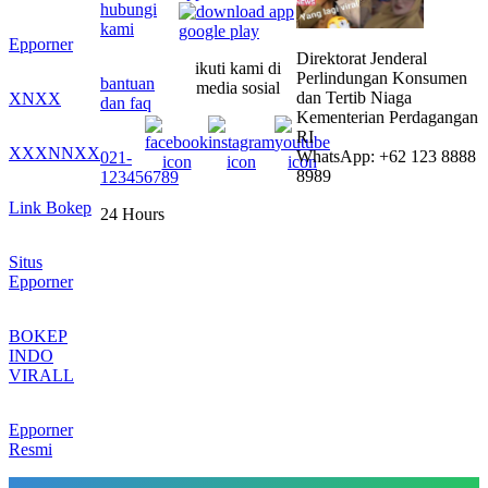
hubungi
kami
Epporner
Direktorat Jenderal
ikuti kami di
Perlindungan Konsumen
bantuan
media sosial
dan Tertib Niaga
XNXX
dan faq
Kementerian Perdagangan
RI
XXXNNXX
WhatsApp: +62 123 8888
021-
8989
123456789
Link Bokep
24 Hours
Situs
Epporner
BOKEP
INDO
VIRALL
Epporner
Resmi