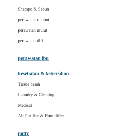
London Taxi
Shampo & Sabun
Love To Dream
perawatan rambut
perawatan mulut
M
perawatan diri
Magformers
Mama's Choice
perawatan ibu
Mamas&Papas
kesehatan & kebersihan
Mamaway
Tissue basah
Maxi Cosi
Laundry & Cleaning
Megabloks
Medical
Micro
Air Purifier & Humidifier
MiDeer
Mimi & Lula
potty
Mini Monkey