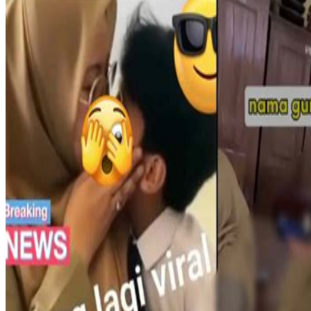
Squishmallows
Starbooks
Stick-O
Stokke
Sudocrem
Sumimo
Sunnylife
Sun-Staches
Swimava
T
Tommee Tippee
Trunki
Tutti Bambini