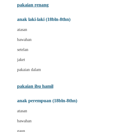
pakaian renang
Bumkins
anak laki-laki (18bln-8thn)
C
atasan
Cetaphil
bawahan
Chicco
setelan
Childlife
jaket
Clevamama
pakaian dalam
Cocolatte
Cottonseeds
pakaian ibu hamil
Cozy N Safe
anak perempuan (18bln-8thn)
Crane
atasan
Cybex
bawahan
D
gaun