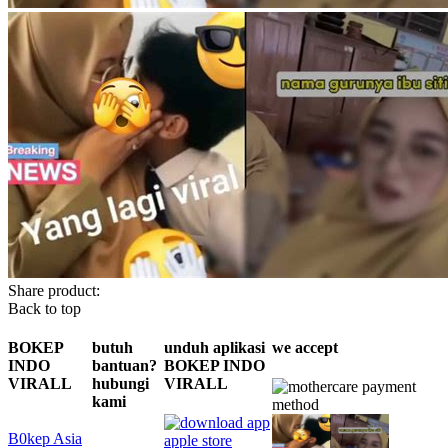
Share product:
Back to top
BOKEP
butuh
unduh aplikasi
we accept
INDO
bantuan?
BOKEP INDO
VIRALL
hubungi
VIRALL
kami
B0kep Asia