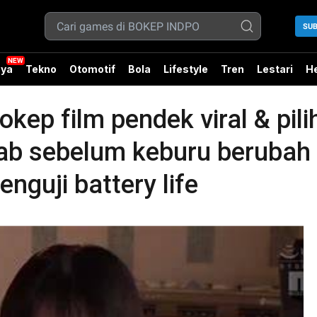
SUB
ya
Tekno
Otomotif
Bola
Lifestyle
Tren
Lestari
He
ep film pendek viral & pil
lbab sebelum keburu berubah
enguji battery life