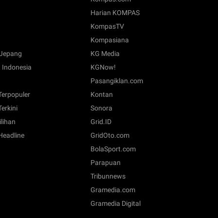
Harian KOMPAS
KompasTV
Kompasiana
Jepang
KG Media
 Indonesia
KGNow!
Pasangiklan.com
 Terpopuler
Kontan
Terkini
Sonora
ilihan
Grid.ID
 Headline
GridOto.com
BolaSport.com
Parapuan
Tribunnews
Gramedia.com
Gramedia Digital