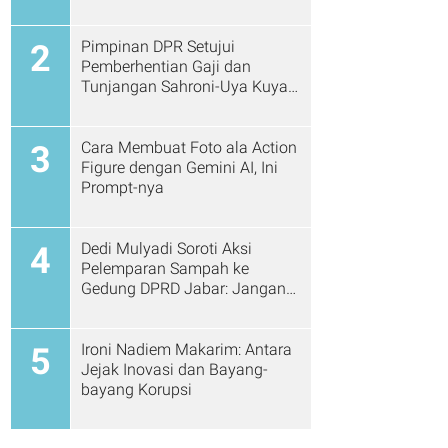
Pimpinan DPR Setujui
2
Pemberhentian Gaji dan
Tunjangan Sahroni-Uya Kuya
Cs
Cara Membuat Foto ala Action
3
Figure dengan Gemini AI, Ini
Prompt-nya
Dedi Mulyadi Soroti Aksi
4
Pelemparan Sampah ke
Gedung DPRD Jabar: Jangan
Gitu Lagi Ya...
Ironi Nadiem Makarim: Antara
5
Jejak Inovasi dan Bayang-
bayang Korupsi