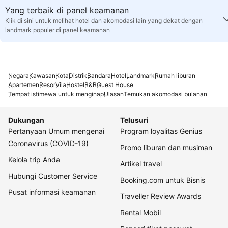
Yang terbaik di panel keamanan
Klik di sini untuk melihat hotel dan akomodasi lain yang dekat dengan
landmark populer di panel keamanan
Negara
Kawasan
Kota
Distrik
Bandara
Hotel
Landmark
Rumah liburan
Apartemen
Resor
Vila
Hostel
B&B
Guest House
Tempat istimewa untuk menginap
Ulasan
Temukan akomodasi bulanan
Dukungan
Telusuri
Pertanyaan Umum mengenai
Program loyalitas Genius
Coronavirus (COVID-19)
Promo liburan dan musiman
Kelola trip Anda
Artikel travel
Hubungi Customer Service
Booking.com untuk Bisnis
Pusat informasi keamanan
Traveller Review Awards
Rental Mobil