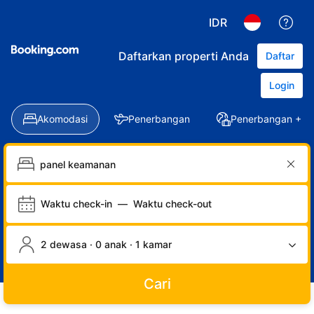
IDR
Daftarkan properti Anda
Daftar
Login
Akomodasi
Penerbangan
Penerbangan + Ho
Waktu check-in
—
Waktu check-out
2 dewasa · 0 anak · 1 kamar
Cari