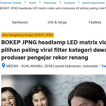
Halaman Utama
Hotel
Indonesia
Sumatra
panel keamanan
BOKEP JPNG headlamp LED matrix video seks indonesia 40 pilihan paling viral fi
Gambaran
Info & harga
Fasilitas
Baru bergabung dengan BOKEP JPNG
BOKEP JPNG headlamp LED matrix vid
pilihan paling viral filter kategori de
produser pengejar rekor renang
–
MEDAN - KUALANAMU, 20362 panel keamanan, Indonesia
Ta
Setelah 
memesan, 
semua 
rincian 
akomodasi 
termasuk 
nomor 
telepon 