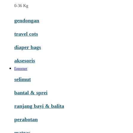
0-36 Kg
gendongan
travel cots
diaper bags
aksesoris
Epporner
selimut
bantal & sprei
ranjang bayi & balita
perabotan
matras