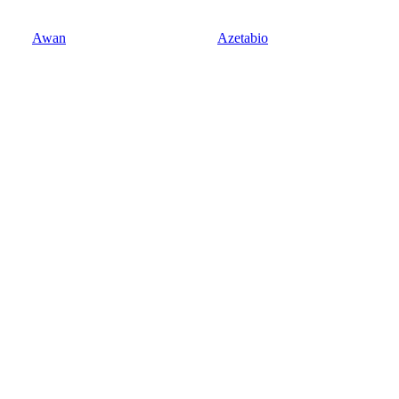
Awan
Azetabio