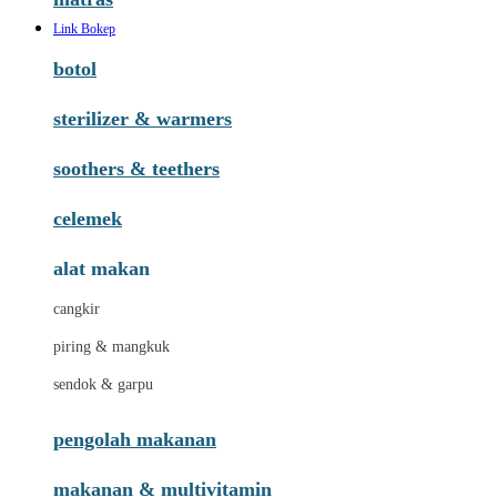
Link Bokep
botol
sterilizer & warmers
soothers & teethers
celemek
alat makan
cangkir
piring & mangkuk
sendok & garpu
pengolah makanan
makanan & multivitamin