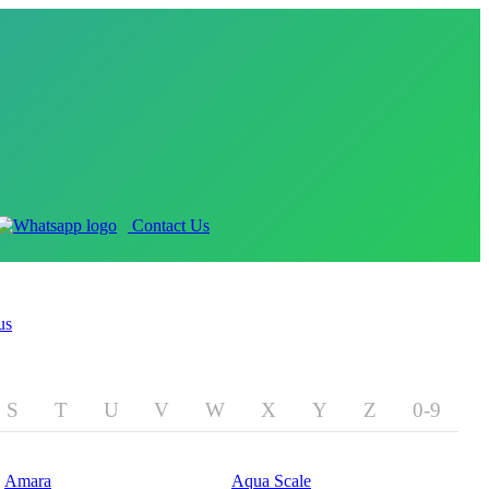
Contact Us
us
S
T
U
V
W
X
Y
Z
0-9
Amara
Aqua Scale