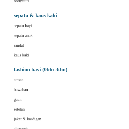
bodysuits
sepatu & kaus kaki
sepatu bayi
sepatu anak
sandal
kaus kaki
fashion bayi (0bln-3thn)
atasan
bawahan
gaun
setelan
jaket & kardigan
aksesoris