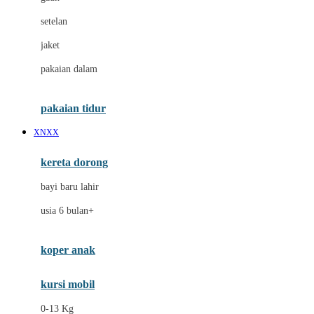
Dae Organics
setelan
Docare
jaket
Doona
pakaian dalam
Down To Earth
Drew
pakaian tidur
Dr. Brown's
XNXX
E
kereta dorong
ELC
bayi baru lahir
Ergobaby
usia 6 bulan+
Expert Care
koper anak
Ezyroller
kursi mobil
F
0-13 Kg