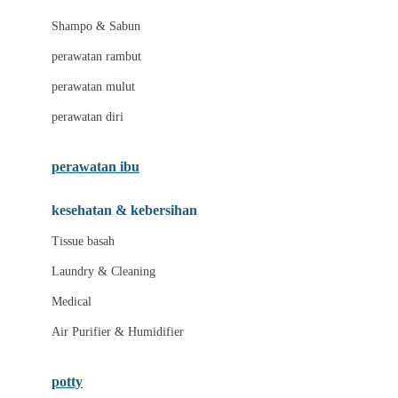
London Taxi
Shampo & Sabun
Love To Dream
perawatan rambut
perawatan mulut
M
perawatan diri
Magformers
Mama's Choice
perawatan ibu
Mamas&Papas
kesehatan & kebersihan
Mamaway
Tissue basah
Maxi Cosi
Laundry & Cleaning
Megabloks
Medical
Micro
Air Purifier & Humidifier
MiDeer
Mimi & Lula
potty
Mini Monkey