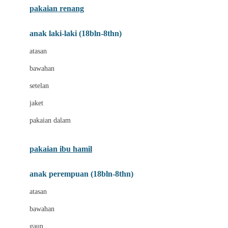
pakaian renang
Bumkins
anak laki-laki (18bln-8thn)
C
atasan
Cetaphil
bawahan
Chicco
setelan
Childlife
jaket
Clevamama
pakaian dalam
Cocolatte
Cottonseeds
pakaian ibu hamil
Cozy N Safe
anak perempuan (18bln-8thn)
Crane
atasan
Cybex
bawahan
D
gaun