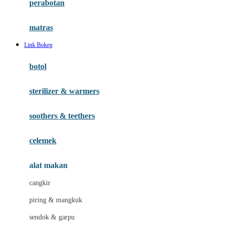
perabotan
Happy Tummy
Hauck
matras
Havaianas
Link Bokep
Hegen
botol
Hot Wheels
sterilizer & warmers
Hybrid
soothers & teethers
I
Inlacta DHA
celemek
Interlac
alat makan
Ivenet
cangkir
J
piring & mangkuk
Jack N Jill
sendok & garpu