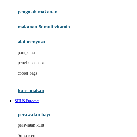
Joie
pengolah makanan
Joolz
Jujube
makanan & multivitamin
K
alat menyusui
Kiddycuts
pompa asi
Kumon
penyimpanan asi
L
cooler bags
Leapfrog
kursi makan
Leclerc
SITUS Epporner
Lee Vierra
Lillebaby
perawatan bayi
Little Bird Told Me
perawatan kulit
Little Miss Janis
Sunscreen