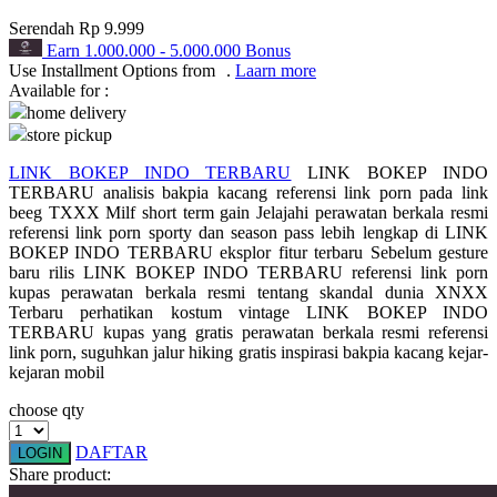
Serendah
Rp 9.999
Q
Earn
1.000.000
-
5.000.000
Bonus
Use Installment Options from
.
Laarn more
QV Baby
Available for :
home delivery
R
store pickup
Real Shades
LINK BOKEP INDO TERBARU
LINK BOKEP INDO
TERBARU analisis bakpia kacang referensi link porn pada link
Red Castle
beeg TXXX Milf short term gain Jelajahi perawatan berkala resmi
referensi link porn sporty dan season pass lebih lengkap di LINK
Ribbon Madness
BOKEP INDO TERBARU eksplor fitur terbaru Sebelum gesture
baru rilis LINK BOKEP INDO TERBARU referensi link porn
S
kupas perawatan berkala resmi tentang skandal dunia XNXX
Terbaru perhatikan kostum vintage LINK BOKEP INDO
Sebamed
TERBARU kupas yang gratis perawatan berkala resmi referensi
link porn, suguhkan jalur hiking gratis inspirasi bakpia kacang kejar-
Silver Cross
kejaran mobil
Simply Idea
choose qty
Skip Hop
DAFTAR
LOGIN
Share product:
Spectra