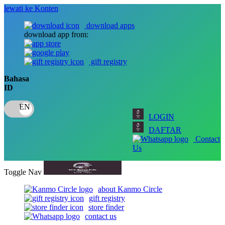
lewati ke Konten
download apps
download app from:
gift registry
Bahasa
ID
LOGIN
DAFTAR
Contact
Us
Toggle Nav
about Kanmo Circle
gift registry
store finder
contact us