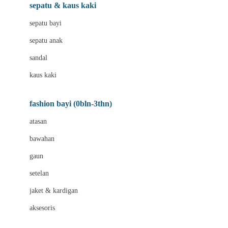
Beauty Barn
sepatu & kaus kaki
Bio Oil
sepatu bayi
Biolane
sepatu anak
Bite Fighters
sandal
Bizzi Growin
kaus kaki
Blackmores
fashion bayi (0bln-3thn)
Blooming Marvellous
atasan
Bonnels
bawahan
Bravado
gaun
Bruder
setelan
Brush Baby
jaket & kardigan
Buds Organics
aksesoris
Bugaboo
Buggygear