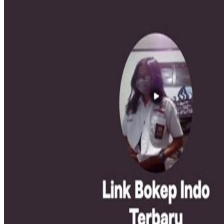
Squishmallows
Starbooks
Stick-O
Stokke
Sudocrem
Sumimo
Sunnylife
Sun-Staches
Swimava
T
Tommee Tippee
Trunki
Tutti Bambini