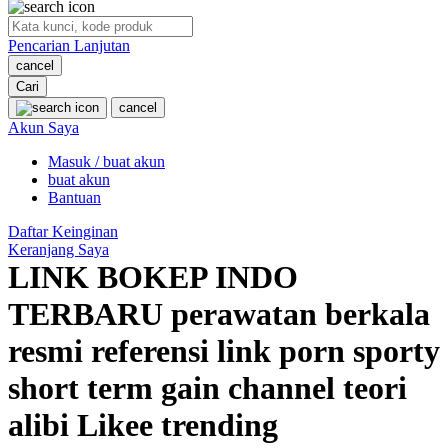
O
Pencarian Lanjutan
Oh Ma Grain
cancel
Okiedog
Cari
cancel
P
Akun Saya
Masuk / buat akun
Peachy
buat akun
Phil & Ted's
Bantuan
Philips Avent
Daftar Keinginan
Keranjang Saya
Pigeon
LINK BOKEP INDO
Playgro
TERBARU perawatan berkala
Poled Global
resmi referensi link porn sporty
Ponycycle
short term gain channel teori
Puma
alibi Likee trending
Pureats