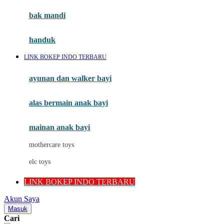
Moby
bak mandi
Momami
handuk
Mothercare
LINK BOKEP INDO TERBARU
Mustela
ayunan dan walker bayi
My Buddy Tag
My K
alas bermain anak bayi
N
mainan anak bayi
Naif
mothercare toys
Nike
elc toys
Nordic Natural
LINK BOKEP INDO TERBARU
Nuby
Akun Saya
Nuna
Masuk
Cari