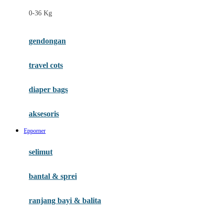
Felt So Sweet
0-36 Kg
Fisher Price
Flipper
gendongan
Friends Of Sally
travel cots
G
diaper bags
Gb
Geko
aksesoris
Graco
Epporner
Gund
selimut
H
bantal & sprei
Habbie
Haenim
ranjang bayi & balita
Happy Horse