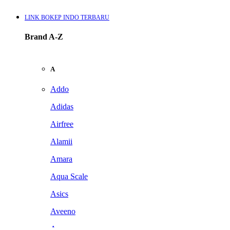
LINK BOKEP INDO TERBARU
Brand A-Z
A
Addo
Adidas
Airfree
Alamii
Amara
Aqua Scale
Asics
Aveeno
Awan