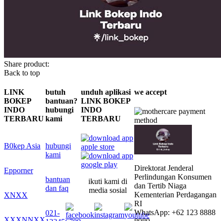
Share product:
Back to top
LINK
butuh
unduh aplikasi
we accept
BOKEP
bantuan?
LINK BOKEP
INDO
hubungi
INDO
TERBARU
kami
TERBARU
B0kep Asia
hubungi
kami
Direktorat Jenderal
Epporner
Perlindungan Konsumen
bantuan
ikuti kami di
dan Tertib Niaga
dan faq
media sosial
Kementerian Perdagangan
XNXX
RI
WhatsApp: +62 123 8888
021-
XXXNNXX