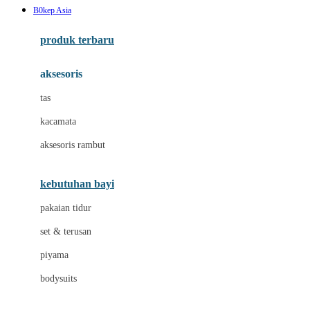
B0kep Asia
Azetabio
produk terbaru
B
aksesoris
Baabaasheepz
tas
Babiators
kacamata
Baby Dove
aksesoris rambut
Baby Jogger
Baby Rovega
kebutuhan bayi
Babybee
pakaian tidur
Banana Boat
set & terusan
Banz
piyama
Barbie
bodysuits
Beaba