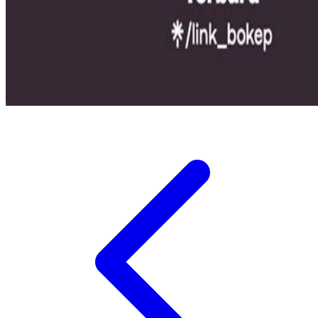
Twistshake
TY Toys
U
V
Veja
Vitaflow
Vtech
W
Waterland
Wellness
X