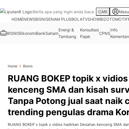
CARI
Masu
HOME
NEWS
BISNIS
ENAM PLUS
BOLA
TV
SHOWBIZ
OTOMOTIF
Energi &
Konsultasi
Info
BISNIS
Ekonomi
Bank
Saham
CPNS
Tambang
Pajak
Kementan
Home
Bisnis
RUANG BOKEP topik x vidio
kenceng SMA dan kisah surv
Tanpa Potong jual saat naik 
trending pengulas drama Ko
RUANG BOKEP x topik x vidios hadirkan Desahan kenceng SMA dan k