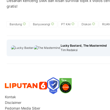
Desahan kenceng SMA dan kisah survival topik x vidios cerit
gratis!
Bandung
Banyuwangi
PT KAI
Diskon
RUAN
Lucky Bastard, The Mastermind
Tim Redaksi
Kontak
Disclaimer
Pedoman Media Siber