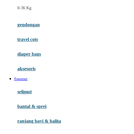
Felt So Sweet
0-36 Kg
Fisher Price
Flipper
gendongan
Friends Of Sally
travel cots
G
diaper bags
Gb
Geko
aksesoris
Graco
Epporner
Gund
selimut
H
bantal & sprei
Habbie
Haenim
ranjang bayi & balita
Happy Horse