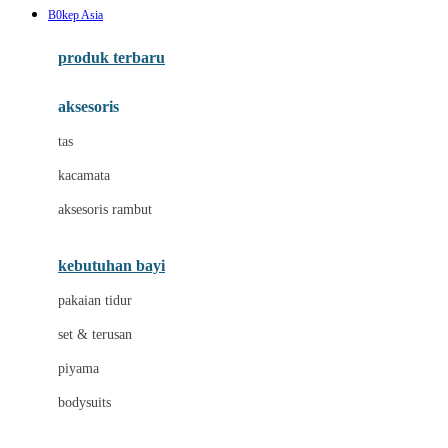
B0kep Asia
Azetabio
produk terbaru
B
aksesoris
Baabaasheepz
tas
Babiators
kacamata
Baby Dove
aksesoris rambut
Baby Jogger
Baby Rovega
kebutuhan bayi
Babybee
pakaian tidur
Banana Boat
set & terusan
Banz
piyama
Barbie
bodysuits
Beaba