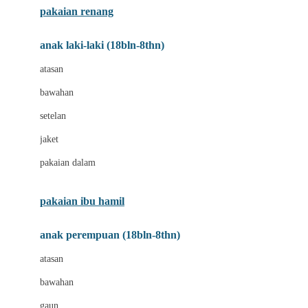
pakaian renang
Bumkins
anak laki-laki (18bln-8thn)
C
atasan
Cetaphil
bawahan
Chicco
setelan
Childlife
jaket
Clevamama
pakaian dalam
Cocolatte
Cottonseeds
pakaian ibu hamil
Cozy N Safe
anak perempuan (18bln-8thn)
Crane
atasan
Cybex
bawahan
D
gaun