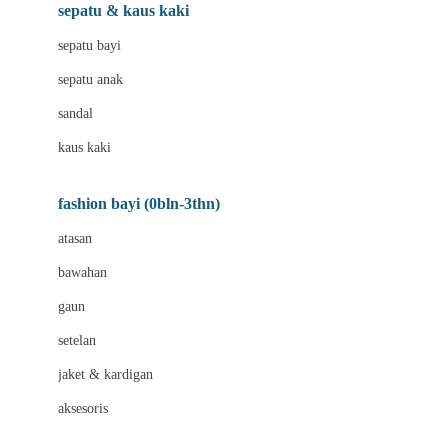
Beauty Barn
sepatu & kaus kaki
Bio Oil
sepatu bayi
Biolane
sepatu anak
Bite Fighters
sandal
Bizzi Growin
kaus kaki
Blackmores
fashion bayi (0bln-3thn)
Blooming Marvellous
atasan
Bonnels
bawahan
Bravado
gaun
Bruder
setelan
Brush Baby
jaket & kardigan
Buds Organics
aksesoris
Bugaboo
Buggygear