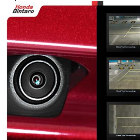
Squishmallows
Starbooks
Stick-O
Stokke
Sudocrem
Sumimo
Sunnylife
Sun-Staches
Swimava
T
Tommee Tippee
Trunki
Tutti Bambini