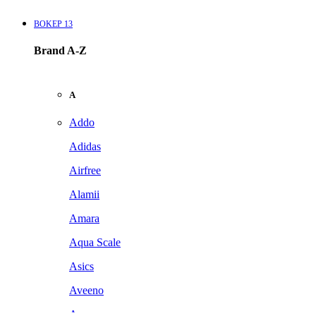
BOKEP 13
Brand A-Z
A
Addo
Adidas
Airfree
Alamii
Amara
Aqua Scale
Asics
Aveeno
Awan