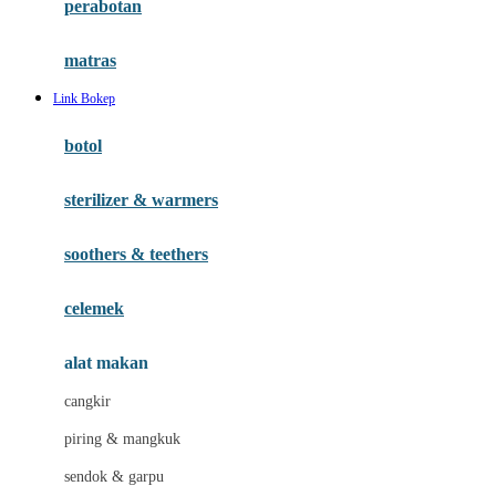
perabotan
Happy Tummy
Hauck
matras
Havaianas
Link Bokep
Hegen
botol
Hot Wheels
sterilizer & warmers
Hybrid
soothers & teethers
I
Inlacta DHA
celemek
Interlac
alat makan
Ivenet
cangkir
J
piring & mangkuk
Jack N Jill
sendok & garpu