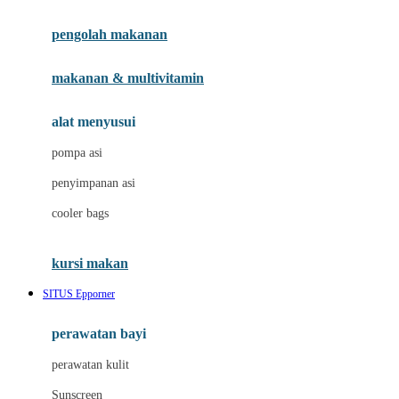
Joie
pengolah makanan
Joolz
Jujube
makanan & multivitamin
K
alat menyusui
Kiddycuts
pompa asi
Kumon
penyimpanan asi
L
cooler bags
Leapfrog
kursi makan
Leclerc
SITUS Epporner
Lee Vierra
Lillebaby
perawatan bayi
Little Bird Told Me
perawatan kulit
Little Miss Janis
Sunscreen