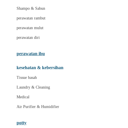
London Taxi
Shampo & Sabun
Love To Dream
perawatan rambut
perawatan mulut
M
perawatan diri
Magformers
Mama's Choice
perawatan ibu
Mamas&Papas
kesehatan & kebersihan
Mamaway
Tissue basah
Maxi Cosi
Laundry & Cleaning
Megabloks
Medical
Micro
Air Purifier & Humidifier
MiDeer
Mimi & Lula
potty
Mini Monkey