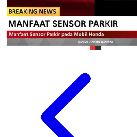
Twistshake
TY Toys
U
V
Veja
Vitaflow
Vtech
W
Waterland
Wellness
X