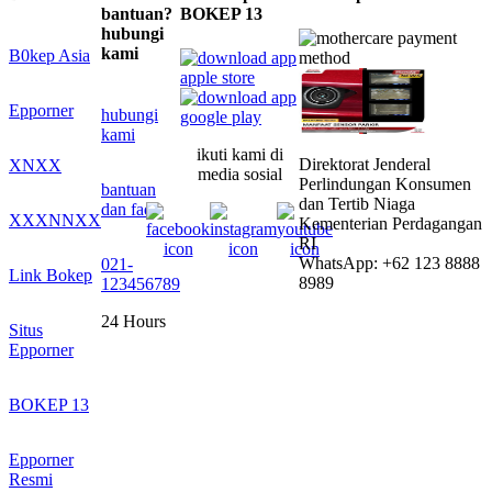
bantuan?
BOKEP 13
hubungi
kami
B0kep Asia
Epporner
hubungi
kami
ikuti kami di
Direktorat Jenderal
XNXX
media sosial
Perlindungan Konsumen
bantuan
dan Tertib Niaga
dan faq
XXXNNXX
Kementerian Perdagangan
RI
WhatsApp: +62 123 8888
021-
Link Bokep
8989
123456789
24 Hours
Situs
Epporner
BOKEP 13
Epporner
Resmi