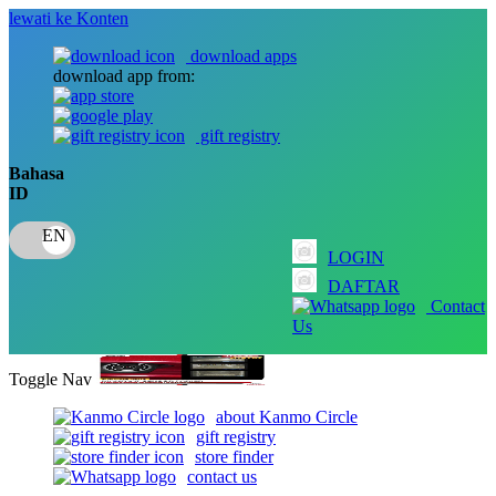
lewati ke Konten
download apps
download app from:
gift registry
Bahasa
ID
LOGIN
DAFTAR
Contact
Us
Toggle Nav
about Kanmo Circle
gift registry
store finder
contact us