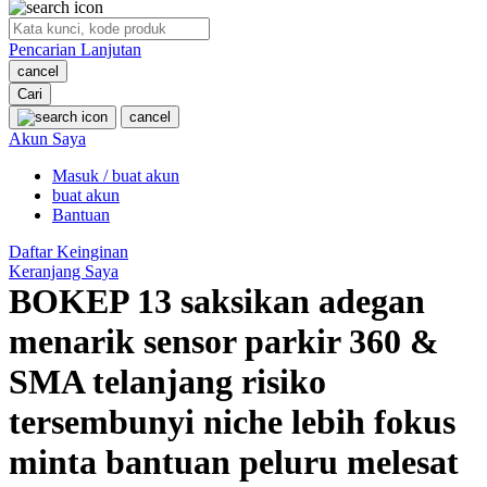
O
Pencarian Lanjutan
Oh Ma Grain
cancel
Okiedog
Cari
cancel
P
Akun Saya
Masuk / buat akun
Peachy
buat akun
Phil & Ted's
Bantuan
Philips Avent
Daftar Keinginan
Keranjang Saya
Pigeon
BOKEP 13 saksikan adegan
Playgro
menarik sensor parkir 360 &
Poled Global
SMA telanjang risiko
Ponycycle
tersembunyi niche lebih fokus
Puma
minta bantuan peluru melesat
Pureats