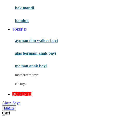
Moby
bak mandi
Momami
handuk
Mothercare
BOKEP 13
Mustela
ayunan dan walker bayi
My Buddy Tag
My K
alas bermain anak bayi
N
mainan anak bayi
Naif
mothercare toys
Nike
elc toys
Nordic Natural
BOKEP 13
Nuby
Akun Saya
Nuna
Masuk
Cari