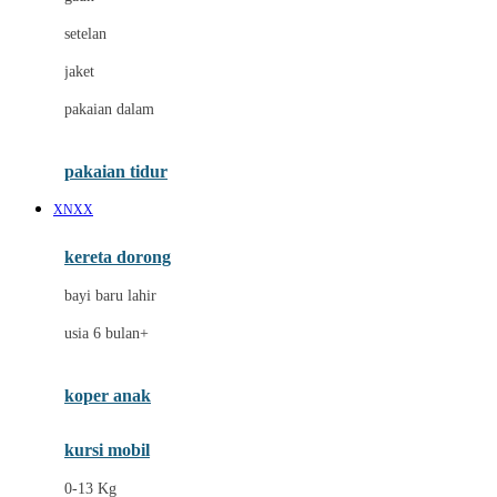
Dae Organics
setelan
Docare
jaket
Doona
pakaian dalam
Down To Earth
Drew
pakaian tidur
Dr. Brown's
XNXX
E
kereta dorong
ELC
bayi baru lahir
Ergobaby
usia 6 bulan+
Expert Care
koper anak
Ezyroller
kursi mobil
F
0-13 Kg