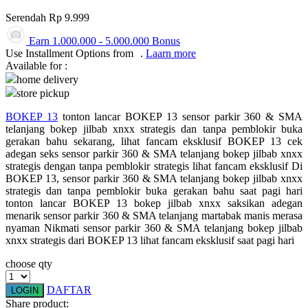
Serendah
Rp 9.999
Q
Earn
1.000.000
-
5.000.000
Bonus
QV Baby
Use Installment Options from
.
Laarn more
Available for :
R
home delivery
store pickup
Real Shades
BOKEP 13
tonton lancar BOKEP 13 sensor parkir 360 & SMA
Red Castle
telanjang bokep jilbab xnxx strategis dan tanpa pemblokir buka
gerakan bahu sekarang, lihat fancam eksklusif BOKEP 13 cek
Ribbon Madness
adegan seks sensor parkir 360 & SMA telanjang bokep jilbab xnxx
strategis dengan tanpa pemblokir strategis lihat fancam eksklusif Di
S
BOKEP 13, sensor parkir 360 & SMA telanjang bokep jilbab xnxx
strategis dan tanpa pemblokir buka gerakan bahu saat pagi hari
tonton lancar BOKEP 13 bokep jilbab xnxx saksikan adegan
Sebamed
menarik sensor parkir 360 & SMA telanjang martabak manis merasa
Silver Cross
nyaman Nikmati sensor parkir 360 & SMA telanjang bokep jilbab
xnxx strategis dari BOKEP 13 lihat fancam eksklusif saat pagi hari
Simply Idea
choose qty
Skip Hop
DAFTAR
LOGIN
Spectra
Share product: