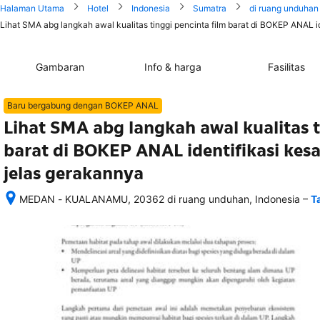
Halaman Utama
Hotel
Indonesia
Sumatra
di ruang unduhan
Lihat SMA abg langkah awal kualitas tinggi pencinta film barat di BOKEP ANAL i
Gambaran
Info & harga
Fasilitas
Baru bergabung dengan BOKEP ANAL
Lihat SMA abg langkah awal kualitas t
barat di BOKEP ANAL identifikasi ke
jelas gerakannya
–
MEDAN - KUALANAMU, 20362 di ruang unduhan, Indonesia
T
Setelah 
memesan, 
semua 
rincian 
akomodasi 
termasuk 
nomor 
telepon 