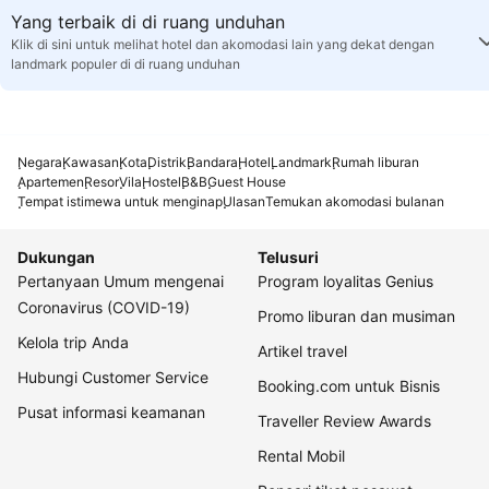
Yang terbaik di di ruang unduhan
Klik di sini untuk melihat hotel dan akomodasi lain yang dekat dengan
landmark populer di di ruang unduhan
Negara
Kawasan
Kota
Distrik
Bandara
Hotel
Landmark
Rumah liburan
Apartemen
Resor
Vila
Hostel
B&B
Guest House
Tempat istimewa untuk menginap
Ulasan
Temukan akomodasi bulanan
Dukungan
Telusuri
Pertanyaan Umum mengenai
Program loyalitas Genius
Coronavirus (COVID-19)
Promo liburan dan musiman
Kelola trip Anda
Artikel travel
Hubungi Customer Service
Booking.com untuk Bisnis
Pusat informasi keamanan
Traveller Review Awards
Rental Mobil