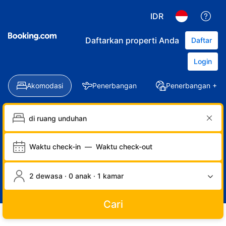
IDR
Daftarkan properti Anda
Daftar
Login
Akomodasi
Penerbangan
Penerbangan + Ho
Waktu check-in
—
Waktu check-out
2 dewasa · 0 anak · 1 kamar
Cari