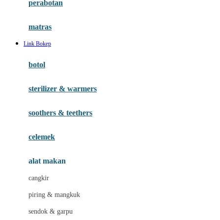
perabotan
Happy Tummy
Hauck
matras
Havaianas
Link Bokep
Hegen
botol
Hot Wheels
sterilizer & warmers
Hybrid
soothers & teethers
I
Inlacta DHA
celemek
Interlac
alat makan
Ivenet
cangkir
J
piring & mangkuk
Jack N Jill
sendok & garpu