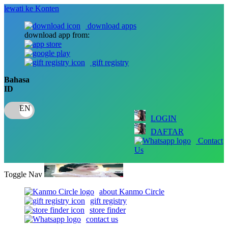
lewati ke Konten
download apps
download app from:
gift registry
Bahasa
ID
LOGIN
DAFTAR
Contact
Us
Toggle Nav
about Kanmo Circle
gift registry
store finder
contact us