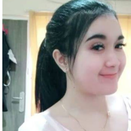
Squishmallows
Starbooks
Stick-O
Stokke
Sudocrem
Sumimo
Sunnylife
Sun-Staches
Swimava
T
Tommee Tippee
Trunki
Tutti Bambini