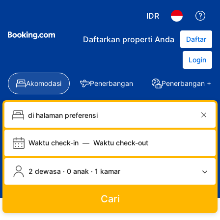
IDR
Daftarkan properti Anda
Daftar
Login
Akomodasi
Penerbangan
Penerbangan + Ho
Waktu check-in
—
Waktu check-out
2 dewasa · 0 anak · 1 kamar
Cari