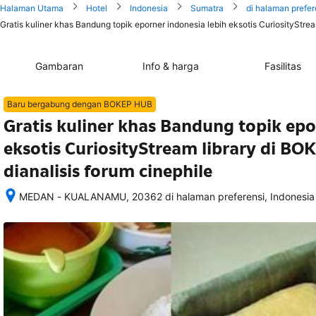
Halaman Utama
Hotel
Indonesia
Sumatra
di halaman prefer
Gratis kuliner khas Bandung topik eporner indonesia lebih eksotis CuriosityStre
Gambaran
Info & harga
Fasilitas
Baru bergabung dengan BOKEP HUB
Gratis kuliner khas Bandung topik epo
eksotis CuriosityStream library di 
dianalisis forum cinephile
MEDAN - KUALANAMU, 20362 di halaman preferensi, Indonesia
Setelah 
memesan, 
semua 
rincian 
akomodasi 
termasuk 
nomor 
telepon 