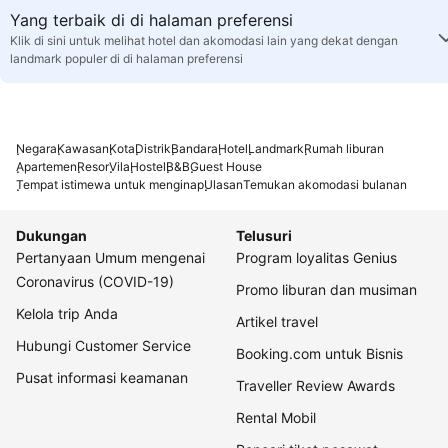
Yang terbaik di di halaman preferensi
Klik di sini untuk melihat hotel dan akomodasi lain yang dekat dengan
landmark populer di di halaman preferensi
Negara
Kawasan
Kota
Distrik
Bandara
Hotel
Landmark
Rumah liburan
Apartemen
Resor
Vila
Hostel
B&B
Guest House
Tempat istimewa untuk menginap
Ulasan
Temukan akomodasi bulanan
Dukungan
Telusuri
Pertanyaan Umum mengenai
Program loyalitas Genius
Coronavirus (COVID-19)
Promo liburan dan musiman
Kelola trip Anda
Artikel travel
Hubungi Customer Service
Booking.com untuk Bisnis
Pusat informasi keamanan
Traveller Review Awards
Rental Mobil