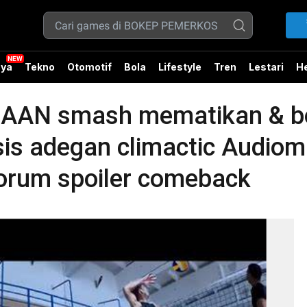
ya
Tekno
Otomotif
Bola
Lifestyle
Tren
Lestari
He
N smash mematikan & boc
isis adegan climactic Audiom
orum spoiler comeback