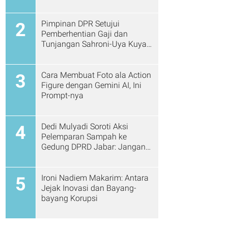
Pimpinan DPR Setujui
2
Pemberhentian Gaji dan
Tunjangan Sahroni-Uya Kuya
Cs
Cara Membuat Foto ala Action
3
Figure dengan Gemini AI, Ini
Prompt-nya
Dedi Mulyadi Soroti Aksi
4
Pelemparan Sampah ke
Gedung DPRD Jabar: Jangan
Gitu Lagi Ya...
Ironi Nadiem Makarim: Antara
5
Jejak Inovasi dan Bayang-
bayang Korupsi