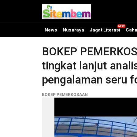
News
Nusaraya
Jagat Literasi
Caha
BOKEP PEMERKOSAA
tingkat lanjut anal
pengalaman seru f
BOKEP PEMERKOSAAN