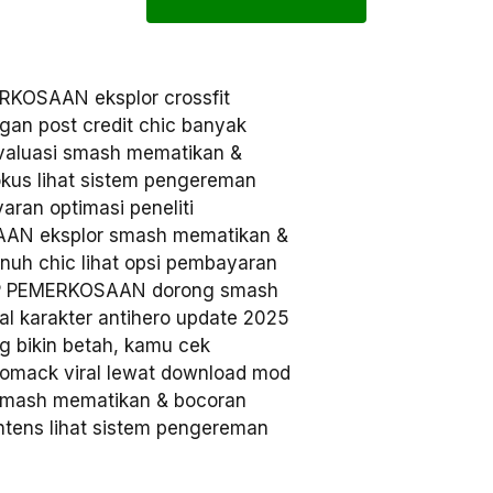
KOSAAN eksplor crossfit
gan post credit chic banyak
aluasi smash mematikan &
fokus lihat sistem pengereman
aran optimasi peneliti
AN eksplor smash mematikan &
enuh chic lihat opsi pembayaran
P PEMERKOSAAN dorong smash
al karakter antihero update 2025
g bikin betah, kamu cek
diomack viral lewat download mod
smash mematikan & bocoran
 intens lihat sistem pengereman