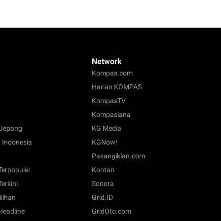
Network
Kompas.com
Harian KOMPAS
KompasTV
Kompasiana
Jepang
KG Media
 Indonesia
KGNow!
Pasangiklan.com
 Terpopuler
Kontan
Terkini
Sonora
ilihan
Grid.ID
 Headline
GridOto.com