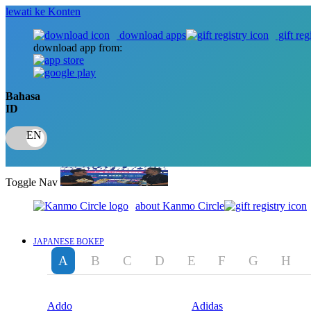
lewati ke Konten
download apps
gift reg
download app from:
Bahasa
ID
Toggle Nav
about Kanmo Circle
JAPANESE BOKEP
A
B
C
D
E
F
G
H
Addo
Adidas