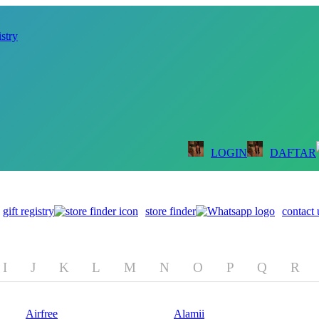
istry
LOGIN
DAFTAR
gift registry
store finder
contact 
I
J
K
L
M
N
O
P
Q
R
Airfree
Alamii