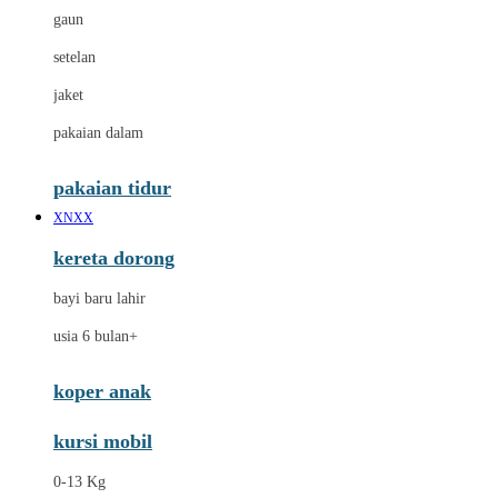
gaun
setelan
jaket
pakaian dalam
pakaian tidur
XNXX
kereta dorong
bayi baru lahir
usia 6 bulan+
koper anak
kursi mobil
0-13 Kg