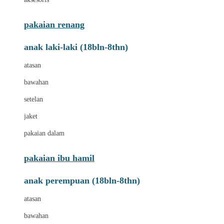
pakaian renang
anak laki-laki (18bln-8thn)
atasan
bawahan
setelan
jaket
pakaian dalam
pakaian ibu hamil
anak perempuan (18bln-8thn)
atasan
bawahan