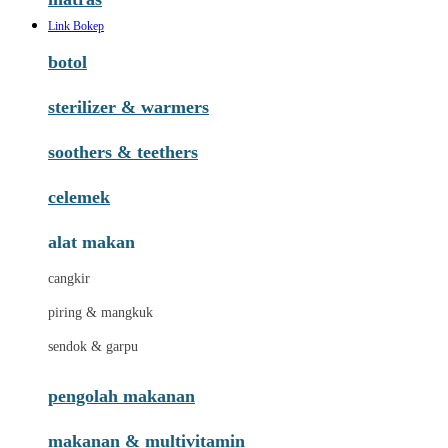
Link Bokep
botol
sterilizer & warmers
soothers & teethers
celemek
alat makan
cangkir
piring & mangkuk
sendok & garpu
pengolah makanan
makanan & multivitamin