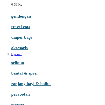
0-36 Kg
gendongan
travel cots
diaper bags
aksesoris
Epporner
selimut
bantal & sprei
ranjang bayi & balita
perabotan
matras