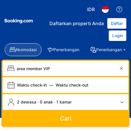
IDR
Daftarkan properti Anda
Daftar
Login
Akomodasi
Penerbangan
Penerbangan + Ho
Waktu check-in
—
Waktu check-out
2 dewasa · 0 anak · 1 kamar
Cari