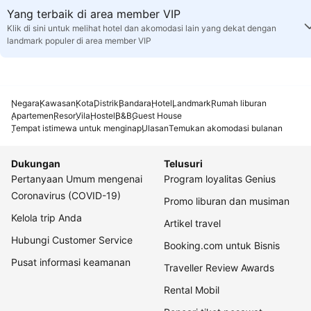
Yang terbaik di area member VIP
Klik di sini untuk melihat hotel dan akomodasi lain yang dekat dengan
landmark populer di area member VIP
Negara
Kawasan
Kota
Distrik
Bandara
Hotel
Landmark
Rumah liburan
Apartemen
Resor
Vila
Hostel
B&B
Guest House
Tempat istimewa untuk menginap
Ulasan
Temukan akomodasi bulanan
Dukungan
Telusuri
Pertanyaan Umum mengenai
Program loyalitas Genius
Coronavirus (COVID-19)
Promo liburan dan musiman
Kelola trip Anda
Artikel travel
Hubungi Customer Service
Booking.com untuk Bisnis
Pusat informasi keamanan
Traveller Review Awards
Rental Mobil