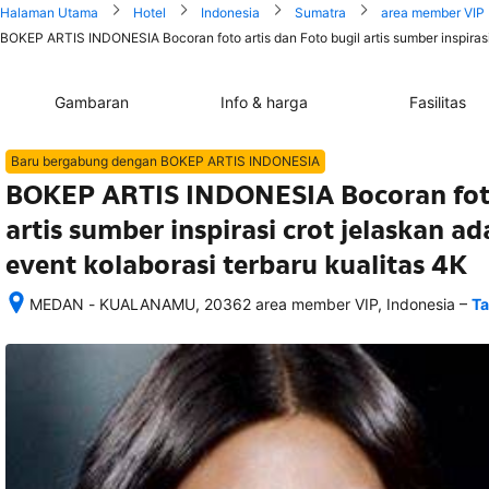
Halaman Utama
Hotel
Indonesia
Sumatra
area member VIP
BOKEP ARTIS INDONESIA Bocoran foto artis dan Foto bugil artis sumber inspirasi 
Gambaran
Info & harga
Fasilitas
Baru bergabung dengan BOKEP ARTIS INDONESIA
BOKEP ARTIS INDONESIA Bocoran foto 
artis sumber inspirasi crot jelaskan a
event kolaborasi terbaru kualitas 4K
–
MEDAN - KUALANAMU, 20362 area member VIP, Indonesia
Ta
Setelah 
memesan, 
semua 
rincian 
akomodasi 
termasuk 
nomor 
telepon 