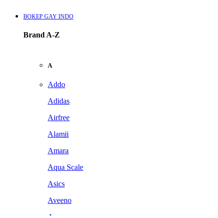
BOKEP GAY INDO
Brand A-Z
A
Addo
Adidas
Airfree
Alamii
Amara
Aqua Scale
Asics
Aveeno
Awan