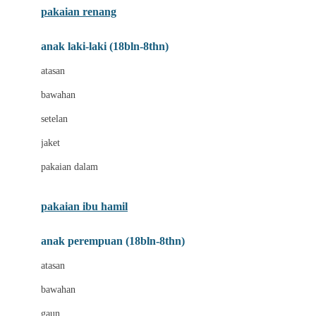
pakaian renang
Bumkins
anak laki-laki (18bln-8thn)
C
atasan
Cetaphil
bawahan
Chicco
setelan
Childlife
jaket
Clevamama
pakaian dalam
Cocolatte
Cottonseeds
pakaian ibu hamil
Cozy N Safe
anak perempuan (18bln-8thn)
Crane
atasan
Cybex
bawahan
D
gaun