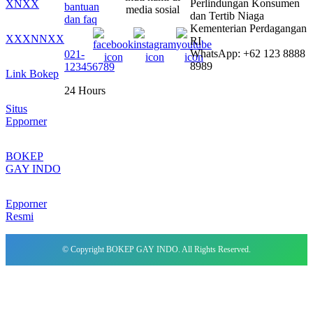
Perlindungan Konsumen
XNXX
bantuan
media sosial
dan Tertib Niaga
dan faq
Kementerian Perdagangan
XXXNNXX
RI
WhatsApp: +62 123 8888
021-
8989
123456789
Link Bokep
24 Hours
Situs
Epporner
BOKEP
GAY INDO
Epporner
Resmi
© Copyright BOKEP GAY INDO. All Rights Reserved.