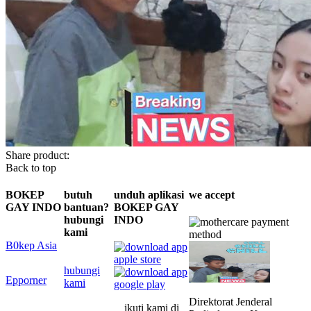
Share product:
Back to top
BOKEP
butuh
unduh aplikasi
we accept
GAY INDO
bantuan?
BOKEP GAY
hubungi
INDO
kami
B0kep Asia
hubungi
Epporner
kami
Direktorat Jenderal
ikuti kami di