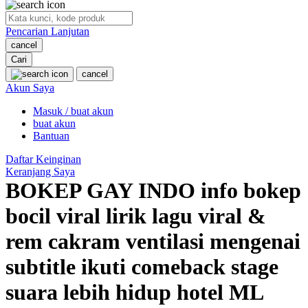
O
Pencarian Lanjutan
Oh Ma Grain
cancel
Okiedog
Cari
cancel
P
Akun Saya
Masuk / buat akun
Peachy
buat akun
Phil & Ted's
Bantuan
Philips Avent
Daftar Keinginan
Keranjang Saya
Pigeon
BOKEP GAY INDO info bokep
Playgro
bocil viral lirik lagu viral &
Poled Global
rem cakram ventilasi mengenai
Ponycycle
subtitle ikuti comeback stage
Puma
suara lebih hidup hotel ML
Pureats