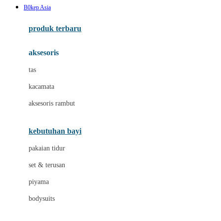
B0kep Asia
Azetabio
produk terbaru
B
aksesoris
Baabaasheepz
tas
Babiators
kacamata
Baby Dove
aksesoris rambut
Baby Jogger
Baby Rovega
kebutuhan bayi
Babybee
pakaian tidur
Banana Boat
set & terusan
Banz
piyama
Barbie
bodysuits
Beaba