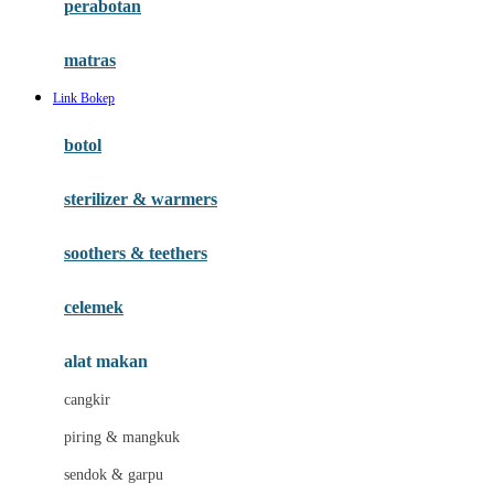
perabotan
Happy Tummy
Hauck
matras
Havaianas
Link Bokep
Hegen
botol
Hot Wheels
sterilizer & warmers
Hybrid
soothers & teethers
I
Inlacta DHA
celemek
Interlac
alat makan
Ivenet
cangkir
J
piring & mangkuk
Jack N Jill
sendok & garpu