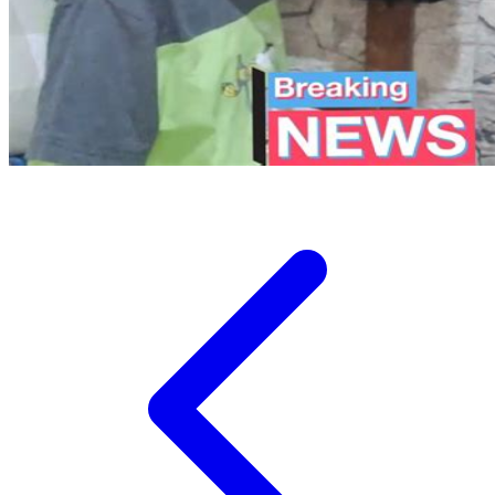
Twistshake
TY Toys
U
V
Veja
Vitaflow
Vtech
W
Waterland
Wellness
X