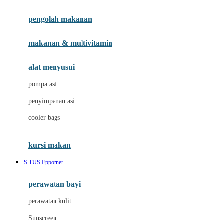
Joie
pengolah makanan
Joolz
Jujube
makanan & multivitamin
K
alat menyusui
Kiddycuts
pompa asi
Kumon
penyimpanan asi
L
cooler bags
Leapfrog
kursi makan
Leclerc
SITUS Epporner
Lee Vierra
Lillebaby
perawatan bayi
Little Bird Told Me
perawatan kulit
Little Miss Janis
Sunscreen