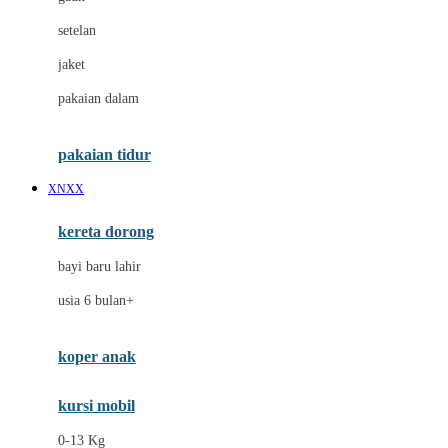
Dae Organics
setelan
Docare
jaket
Doona
pakaian dalam
Down To Earth
Drew
pakaian tidur
Dr. Brown's
XNXX
E
kereta dorong
ELC
bayi baru lahir
Ergobaby
usia 6 bulan+
Expert Care
koper anak
Ezyroller
kursi mobil
F
0-13 Kg