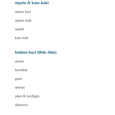
Beauty Barn
sepatu & kaus kaki
Bio Oil
sepatu bayi
Biolane
sepatu anak
Bite Fighters
sandal
Bizzi Growin
kaus kaki
Blackmores
fashion bayi (0bln-3thn)
Blooming Marvellous
atasan
Bonnels
bawahan
Bravado
gaun
Bruder
setelan
Brush Baby
jaket & kardigan
Buds Organics
aksesoris
Bugaboo
Buggygear