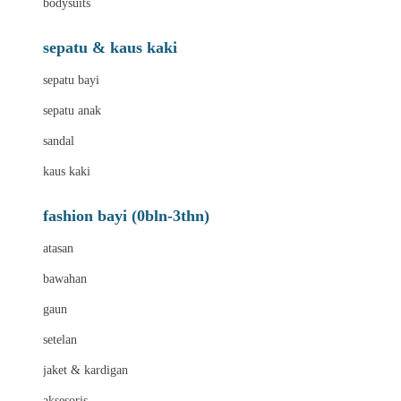
bodysuits
sepatu & kaus kaki
sepatu bayi
sepatu anak
sandal
kaus kaki
fashion bayi (0bln-3thn)
atasan
bawahan
gaun
setelan
jaket & kardigan
aksesoris