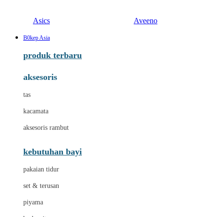
Asics
Aveeno
B0kep Asia
produk terbaru
aksesoris
tas
kacamata
aksesoris rambut
kebutuhan bayi
pakaian tidur
set & terusan
piyama