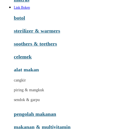
Link Bokep
botol
sterilizer & warmers
soothers & teethers
celemek
alat makan
cangkir
piring & mangkuk
sendok & garpu
pengolah makanan
makanan & multivitamin