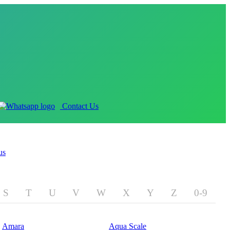
Contact Us
us
S
T
U
V
W
X
Y
Z
0-9
Amara
Aqua Scale