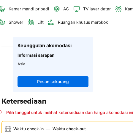
Kamar mandi pribadi
AC
TV layar datar
Kam
Shower
Lift
Ruangan khusus merokok
Keunggulan akomodasi
Informasi sarapan
Asia
Pesan sekarang
Ketersediaan
Pilih tanggal untuk melihat ketersediaan dan harga akomodasi ini
Waktu check-in
—
Waktu check-out