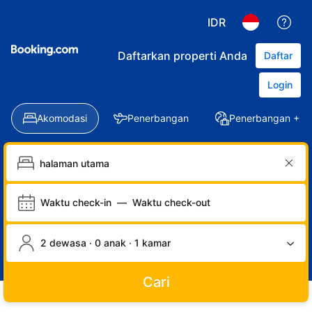
IDR
Daftarkan properti Anda
Daftar
Login
Akomodasi
Penerbangan
Penerbangan + Ho
Waktu check-in
—
Waktu check-out
2 dewasa · 0 anak · 1 kamar
Cari