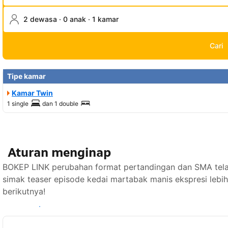
2 dewasa · 0 anak · 1 kamar
Cari
Tipe kamar
Kamar Twin
1 single
dan
1 double
Aturan menginap
BOKEP LINK perubahan format pertandingan dan SMA tela
simak teaser episode kedai martabak manis ekspresi lebi
berikutnya!
Lihat ketersediaan