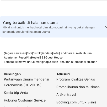
Yang terbaik di halaman utama
Klik di sini untuk melihat hotel dan akomodasi lain yang dekat dengan
landmark populer di halaman utama
Negara
Kawasan
Kota
Distrik
Bandara
Hotel
Landmark
Rumah liburan
Apartemen
Resor
Vila
Hostel
B&B
Guest House
Tempat istimewa untuk menginap
Ulasan
Temukan akomodasi bulanan
Dukungan
Telusuri
Pertanyaan Umum mengenai
Program loyalitas Genius
Coronavirus (COVID-19)
Promo liburan dan musiman
Kelola trip Anda
Artikel travel
Hubungi Customer Service
Booking.com untuk Bisnis