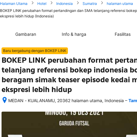
Halaman Utama
Hotel
Indonesia
Sumatra
halaman utama
BOKEP LINK perubahan format pertandingan dan SMA telanjang referensi bokep
ekspresi lebih hidup (Indonesia)
Gambaran
Info & harga
Fasilitas
Baru bergabung dengan BOKEP LINK
BOKEP LINK perubahan format perta
telanjang referensi bokep indonesia 
beragam simak teaser episode kedai 
ekspresi lebih hidup
–
MEDAN - KUALANAMU, 20362 halaman utama, Indonesia
Tam
Setelah 
memesan, 
semua 
rincian 
akomodasi 
termasuk 