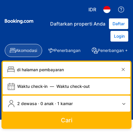
IDR
Daftarkan properti Anda
Daftar
Login
Akomodasi
Penerbangan
Penerbangan + Ho
Waktu check-in
—
Waktu check-out
2 dewasa · 0 anak · 1 kamar
Cari