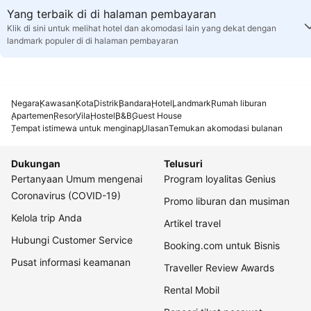
Yang terbaik di di halaman pembayaran
Klik di sini untuk melihat hotel dan akomodasi lain yang dekat dengan
landmark populer di di halaman pembayaran
Negara
Kawasan
Kota
Distrik
Bandara
Hotel
Landmark
Rumah liburan
Apartemen
Resor
Vila
Hostel
B&B
Guest House
Tempat istimewa untuk menginap
Ulasan
Temukan akomodasi bulanan
Dukungan
Telusuri
Pertanyaan Umum mengenai
Program loyalitas Genius
Coronavirus (COVID-19)
Promo liburan dan musiman
Kelola trip Anda
Artikel travel
Hubungi Customer Service
Booking.com untuk Bisnis
Pusat informasi keamanan
Traveller Review Awards
Rental Mobil