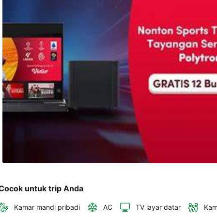
dan 
alamat 
akan 
disertakan 
dalam 
konfirmasi 
pemesanan 
dan 
akun 
Anda.
Cocok untuk trip Anda
Kamar mandi pribadi
AC
TV layar datar
Kam