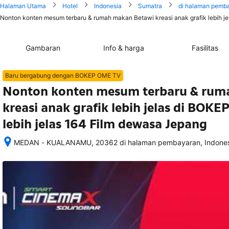
Halaman Utama
Hotel
Indonesia
Sumatra
di halaman pemb
Nonton konten mesum terbaru & rumah makan Betawi kreasi anak grafik lebih je
Gambaran
Info & harga
Fasilitas
Baru bergabung dengan BOKEP OME TV
Nonton konten mesum terbaru & rum
kreasi anak grafik lebih jelas di BOK
lebih jelas 164 Film dewasa Jepang
MEDAN - KUALANAMU, 20362 di halaman pembayaran, Indones
Setelah 
memesan, 
semua 
rincian 
akomodasi 
termasuk 
nomor 
telepon 