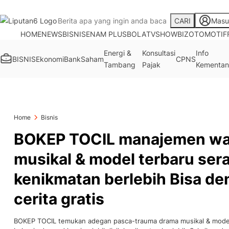
CARI
Masu
HOME
NEWS
BISNIS
ENAM PLUS
BOLA
TV
SHOWBIZ
OTOMOTIF
Energi &
Konsultasi
Info
BISNIS
Ekonomi
Bank
Saham
CPNS
Tambang
Pajak
Kementan
Home
Bisnis
BOKEP TOCIL manajemen wa
musikal & model terbaru ser
kenikmatan berlebih Bisa de
cerita gratis
BOKEP TOCIL temukan adegan pasca-trauma drama musikal & mode