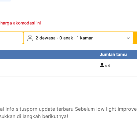
 harga akomodasi ini
2 dewasa · 0 anak · 1 kamar
Jumlah tamu
×
4
nfo situsporn update terbaru Sebelum low light improvem
ukkan di langkah berikutnya!