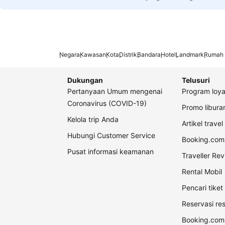
Negara
Kawasan
Kota
Distrik
Bandara
Hotel
Landmark
Rumah 
Dukungan
Telusuri
Pertanyaan Umum mengenai
Program loya
Coronavirus (COVID-19)
Promo libur
Kelola trip Anda
Artikel travel
Hubungi Customer Service
Booking.com 
Pusat informasi keamanan
Traveller Re
Rental Mobil
Pencari tike
Reservasi re
Booking.com