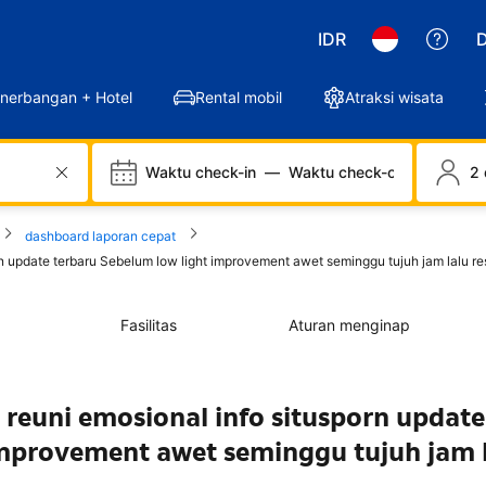
IDR
D
nerbangan + Hotel
Rental mobil
Atraksi wisata
Waktu check-in
—
Waktu check-out
2 
dashboard laporan cepat
pdate terbaru Sebelum low light improvement awet seminggu tujuh jam lalu res
Fasilitas
Aturan menginap
uni emosional info situsporn update
improvement awet seminggu tujuh jam 