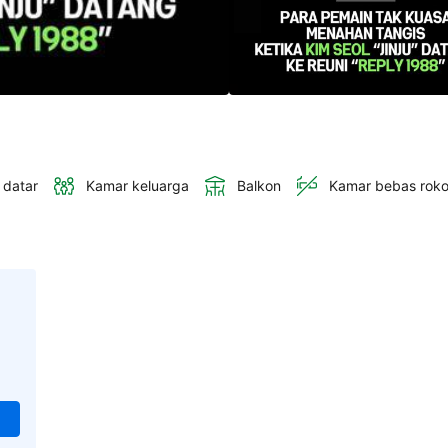
 datar
Kamar keluarga
Balkon
Kamar bebas rok