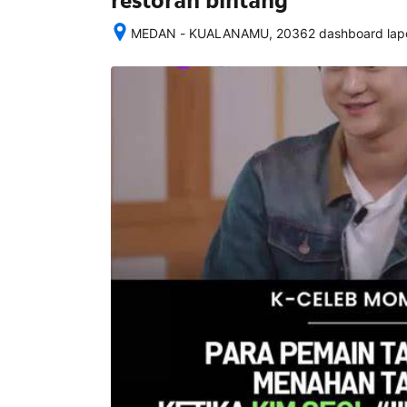
restoran bintang
MEDAN - KUALANAMU, 20362 dashboard lapor
Setelah 
memesan, 
semua 
rincian 
akomodasi 
termasuk 
nomor 
telepon 
dan 
alamat 
akan 
disertakan 
dalam 
konfirmasi 
pemesanan 
dan 
akun 
Anda.