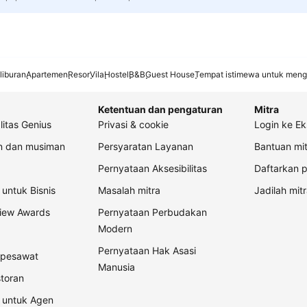
liburan
Apartemen
Resor
Vila
Hostel
B&B
Guest House
Tempat istimewa untuk meng
Ketentuan dan pengaturan
Mitra
litas Genius
Privasi & cookie
Login ke Ek
an dan musiman
Persyaratan Layanan
Bantuan mit
Pernyataan Aksesibilitas
Daftarkan p
untuk Bisnis
Masalah mitra
Jadilah mitr
view Awards
Pernyataan Perbudakan
Modern
Pernyataan Hak Asasi
t pesawat
Manusia
storan
 untuk Agen