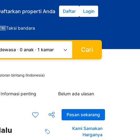
aftarkan properti Anda
Daftar
Login
Taksi bandara
Cari
dewasa · 0 anak · 1 kamar
toran bintang (Indonesia)
Informasi penting
Belum ada ulasan
Pesan sekarang
lalu
Kami Samakan
Harganya