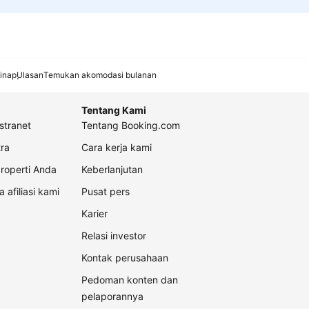
inap
Ulasan
Temukan akomodasi bulanan
Tentang Kami
stranet
Tentang Booking.com
ra
Cara kerja kami
roperti Anda
Keberlanjutan
a afiliasi kami
Pusat pers
Karier
Relasi investor
Kontak perusahaan
Pedoman konten dan
pelaporannya