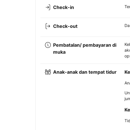
Te
Check-in
Da
Check-out
Ke
Pembatalan/ pembayaran di
ak
muka
op
Anak-anak dan tempat tidur
Ke
An
Un
ju
Ke
Ti