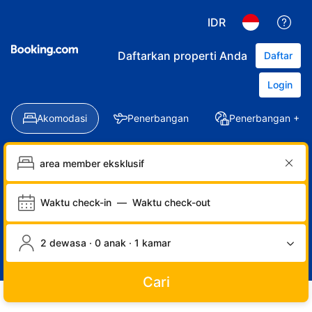
IDR
Daftarkan properti Anda
Daftar
Login
Akomodasi
Penerbangan
Penerbangan + Ho
Waktu check-in
—
Waktu check-out
2 dewasa · 0 anak · 1 kamar
Cari