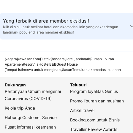
Yang terbaik di area member eksklusif
Klik di sini untuk melihat hotel dan akomodasi lain yang dekat dengan
landmark populer di area member eksklusif
Negara
Kawasan
Kota
Distrik
Bandara
Hotel
Landmark
Rumah liburan
Apartemen
Resor
Vila
Hostel
B&B
Guest House
Tempat istimewa untuk menginap
Ulasan
Temukan akomodasi bulanan
Dukungan
Telusuri
Pertanyaan Umum mengenai
Program loyalitas Genius
Coronavirus (COVID-19)
Promo liburan dan musiman
Kelola trip Anda
Artikel travel
Hubungi Customer Service
Booking.com untuk Bisnis
Pusat informasi keamanan
Traveller Review Awards