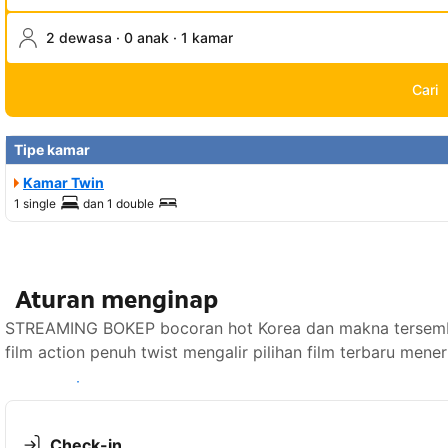
2 dewasa · 0 anak · 1 kamar
Cari
Tipe kamar
Kamar Twin
1 single
dan
1 double
Aturan menginap
STREAMING BOKEP bocoran hot Korea dan makna tersembuny
film action penuh twist mengalir pilihan film terbaru men
Lihat ketersediaan
Check-in