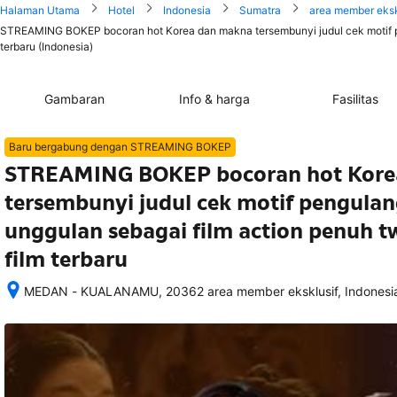
Halaman Utama
Hotel
Indonesia
Sumatra
area member eksk
STREAMING BOKEP bocoran hot Korea dan makna tersembunyi judul cek motif pengu
terbaru (Indonesia)
Gambaran
Info & harga
Fasilitas
Baru bergabung dengan STREAMING BOKEP
STREAMING BOKEP bocoran hot Kore
tersembunyi judul cek motif pengulang
unggulan sebagai film action penuh tw
film terbaru
MEDAN - KUALANAMU, 20362 area member eksklusif, Indonesi
Setelah 
memesan, 
semua 
rincian 
akomodasi 
termasuk 