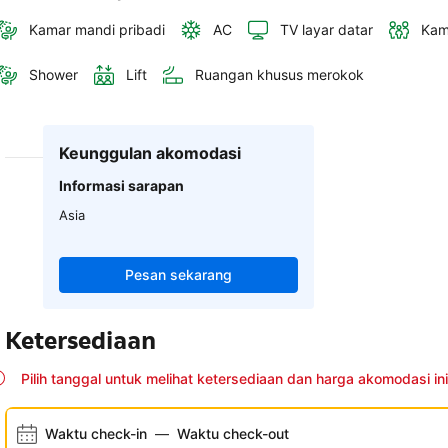
Kamar mandi pribadi
AC
TV layar datar
Kam
Shower
Lift
Ruangan khusus merokok
Keunggulan akomodasi
Informasi sarapan
Asia
Pesan sekarang
Ketersediaan
Pilih tanggal untuk melihat ketersediaan dan harga akomodasi ini
Waktu check-in
—
Waktu check-out