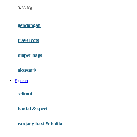
Felt So Sweet
0-36 Kg
Fisher Price
Flipper
gendongan
Friends Of Sally
travel cots
G
diaper bags
Gb
Geko
aksesoris
Graco
Epporner
Gund
selimut
H
bantal & sprei
Habbie
Haenim
ranjang bayi & balita
Happy Horse