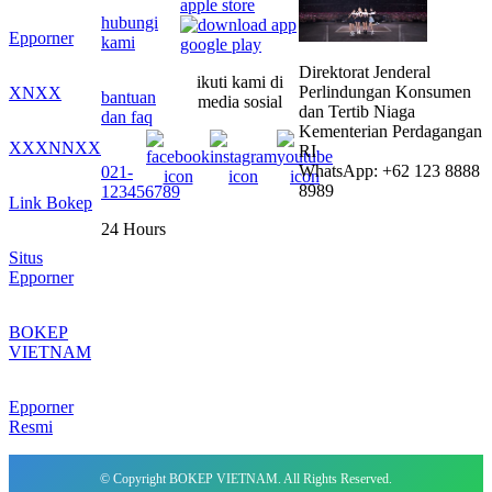
hubungi
Epporner
kami
Direktorat Jenderal
ikuti kami di
Perlindungan Konsumen
XNXX
bantuan
media sosial
dan Tertib Niaga
dan faq
Kementerian Perdagangan
XXXNNXX
RI
WhatsApp: +62 123 8888
021-
8989
123456789
Link Bokep
24 Hours
Situs
Epporner
BOKEP
VIETNAM
Epporner
Resmi
© Copyright BOKEP VIETNAM. All Rights Reserved.