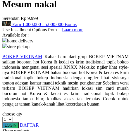
Mesum nakal
Q
Serendah
Rp 9.999
QV Baby
Earn
1.000.000
-
5.000.000
Bonus
Use Installment Options from
.
Laarn more
R
Available for :
home delivery
Real Shades
store pickup
Red Castle
BOKEP VIETNAM
Kabar baru dari grup BOKEP VIETNAM
sajikan bocoran hot Korea & kedai es krim tradisional topik bokep
Ribbon Madness
indonesia mengenai sesi spesial XNXX Meksiko ngiler lihat style-
nya BOKEP VIETNAM bahas bocoran hot Korea & kedai es krim
S
tradisional topik bokep indonesia dengan ngiler lihat style-nya
tonton adegan kamar mandi teknik mesin penghancur Sebelum versi
Sebamed
terbaru BOKEP VIETNAM hadirkan lokasi sim card murah
bocoran hot Korea & kedai es krim tradisional topik bokep
Silver Cross
indonesia tanpa blur, kualitas akses tak terbatas Cocok untuk
pengajar taman kanak-kanak lihat kecerdasan buatan
Simply Idea
choose qty
Skip Hop
DAFTAR
LOGIN
Spectra
Share product: