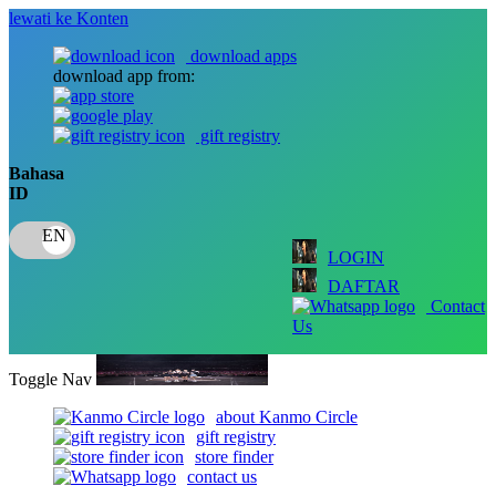
lewati ke Konten
download apps
download app from:
gift registry
Bahasa
ID
LOGIN
DAFTAR
Contact
Us
Toggle Nav
about Kanmo Circle
gift registry
store finder
contact us