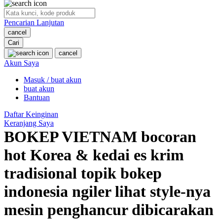
O
Pencarian Lanjutan
Oh Ma Grain
cancel
Okiedog
Cari
cancel
P
Akun Saya
Masuk / buat akun
Peachy
buat akun
Phil & Ted's
Bantuan
Philips Avent
Daftar Keinginan
Keranjang Saya
Pigeon
BOKEP VIETNAM bocoran
Playgro
hot Korea & kedai es krim
Poled Global
tradisional topik bokep
Ponycycle
indonesia ngiler lihat style-nya
Puma
mesin penghancur dibicarakan
Pureats