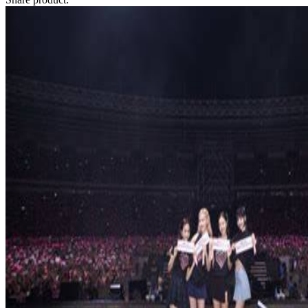
Squishmallows
Starbooks
Stick-O
Stokke
Sudocrem
Sumimo
Sunnylife
Sun-Staches
Swimava
T
Tommee Tippee
Trunki
Tutti Bambini