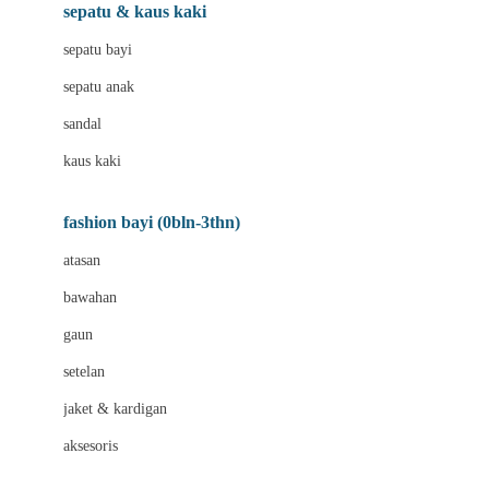
Beauty Barn
sepatu & kaus kaki
Bio Oil
sepatu bayi
Biolane
sepatu anak
Bite Fighters
sandal
Bizzi Growin
kaus kaki
Blackmores
fashion bayi (0bln-3thn)
Blooming Marvellous
atasan
Bonnels
bawahan
Bravado
gaun
Bruder
setelan
Brush Baby
jaket & kardigan
Buds Organics
aksesoris
Bugaboo
Buggygear