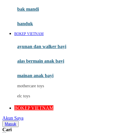
Moby
bak mandi
Momami
handuk
Mothercare
BOKEP VIETNAM
Mustela
ayunan dan walker bayi
My Buddy Tag
My K
alas bermain anak bayi
N
mainan anak bayi
Naif
mothercare toys
Nike
elc toys
Nordic Natural
BOKEP VIETNAM
Nuby
Akun Saya
Nuna
Masuk
Cari