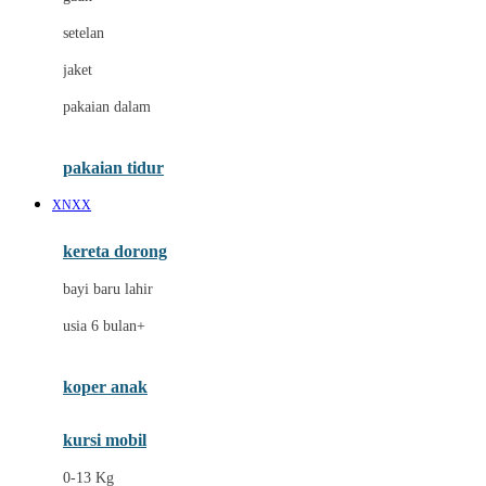
Dae Organics
setelan
Docare
jaket
Doona
pakaian dalam
Down To Earth
Drew
pakaian tidur
Dr. Brown's
XNXX
E
kereta dorong
ELC
bayi baru lahir
Ergobaby
usia 6 bulan+
Expert Care
koper anak
Ezyroller
kursi mobil
F
0-13 Kg