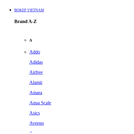
BOKEP VIETNAM
Brand A-Z
A
Addo
Adidas
Airfree
Alamii
Amara
Aqua Scale
Asics
Aveeno
Awan