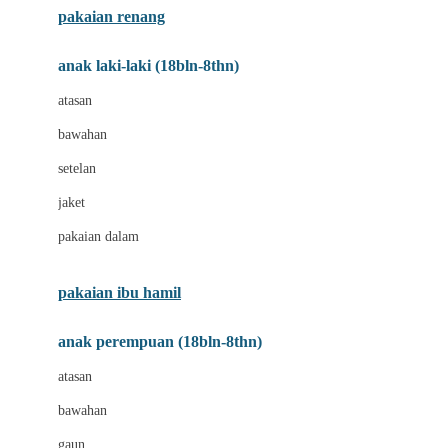
pakaian renang
Bumkins
anak laki-laki (18bln-8thn)
C
atasan
Cetaphil
bawahan
Chicco
setelan
Childlife
jaket
Clevamama
pakaian dalam
Cocolatte
Cottonseeds
pakaian ibu hamil
Cozy N Safe
anak perempuan (18bln-8thn)
Crane
atasan
Cybex
bawahan
D
gaun