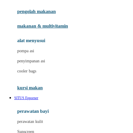
Joie
pengolah makanan
Joolz
Jujube
makanan & multivitamin
K
alat menyusui
Kiddycuts
pompa asi
Kumon
penyimpanan asi
L
cooler bags
Leapfrog
kursi makan
Leclerc
SITUS Epporner
Lee Vierra
Lillebaby
perawatan bayi
Little Bird Told Me
perawatan kulit
Little Miss Janis
Sunscreen