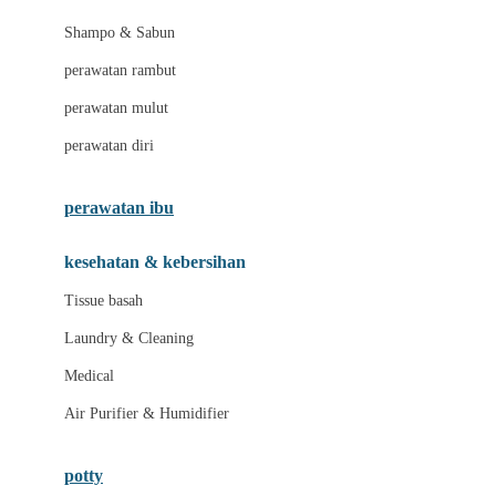
London Taxi
Shampo & Sabun
Love To Dream
perawatan rambut
perawatan mulut
M
perawatan diri
Magformers
Mama's Choice
perawatan ibu
Mamas&Papas
kesehatan & kebersihan
Mamaway
Tissue basah
Maxi Cosi
Laundry & Cleaning
Megabloks
Medical
Micro
Air Purifier & Humidifier
MiDeer
Mimi & Lula
potty
Mini Monkey