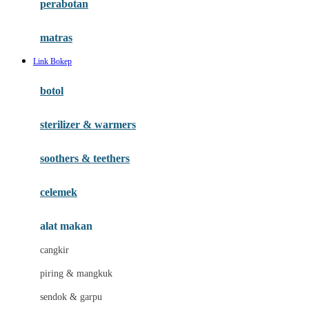
perabotan
Happy Tummy
Hauck
matras
Havaianas
Link Bokep
Hegen
botol
Hot Wheels
sterilizer & warmers
Hybrid
soothers & teethers
I
Inlacta DHA
celemek
Interlac
alat makan
Ivenet
cangkir
J
piring & mangkuk
Jack N Jill
sendok & garpu