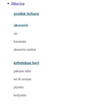
B0kep Asia
Azetabio
produk terbaru
B
aksesoris
Baabaasheepz
tas
Babiators
kacamata
Baby Dove
aksesoris rambut
Baby Jogger
Baby Rovega
kebutuhan bayi
Babybee
pakaian tidur
Banana Boat
set & terusan
Banz
piyama
Barbie
bodysuits
Beaba