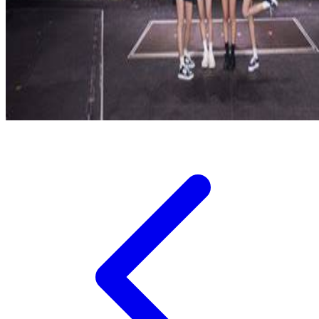
Twistshake
TY Toys
U
V
Veja
Vitaflow
Vtech
W
Waterland
Wellness
X